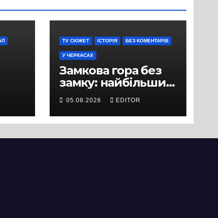
АЛ
TV СЮЖЕТ
ІСТОРІЯ
БЕЗ КОМЕНТАРІВ
У ЧЕРКАСАХ
Замкова гора без
замку: найбільший
історичний міф
05.08.2026
EDITOR
Черкас
ли
вряд
ати