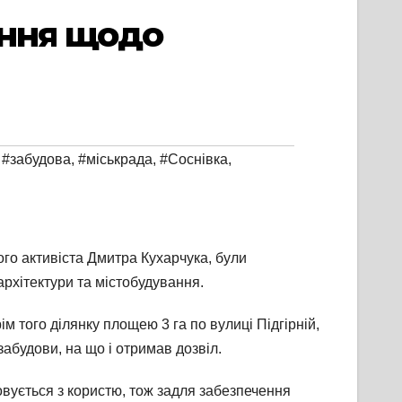
ання щодо
,
#забудова
,
#міськрада
,
#Соснівка
,
ого активіста Дмитра Кухарчука, були
архітектури та містобудування.
м того ділянку площею 3 га по вулиці Підгірній,
абудови, на що і отримав дозвіл.
овується з користю, тож задля забезпечення