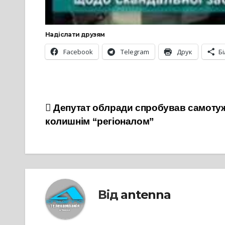
Надіслати друзям
Facebook
Telegram
Друк
Б
Навігація
Депутат облради спробував самотужк
колишнім “регіоналом”
записів
Від
antenna