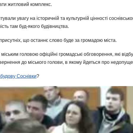
ати житловий комплекс.
вали увагу на історичній та культурній цінності соснівсько
ість там буд-якого будівництва.
рисутніх, що останнє слово буде за громадою міста.
 міським головою офіційні громадські обговорення, які відбуд
вернення до міського голови, в якому йдеться про недопущ
абудову Соснівки
?