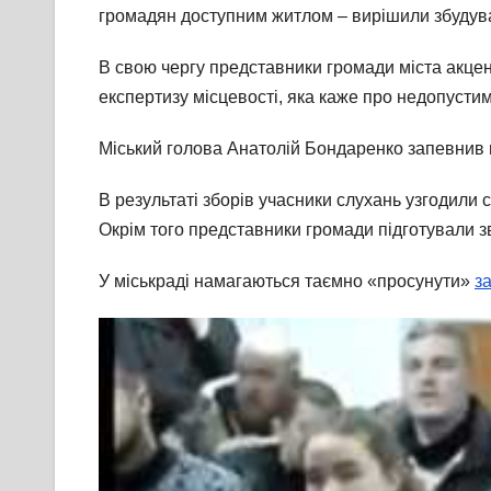
громадян доступним житлом – вирішили збудув
В свою чергу представники громади міста акценту
експертизу місцевості, яка каже про недопустим
Міський голова Анатолій Бондаренко запевнив п
В результаті зборів учасники слухань узгодили с
Окрім того представники громади підготували з
У міськраді намагаються таємно «просунути»
з