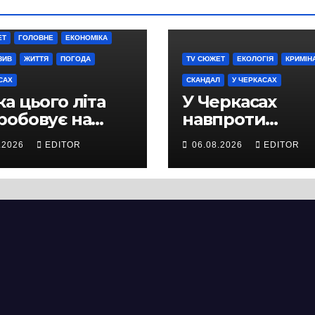
ЕТ
ГОЛОВНЕ
ЕКОНОМІКА
ЗИВ
ЖИТТЯ
ПОГОДА
TV СЮЖЕТ
ЕКОЛОГІЯ
КРИМІН
САХ
СКАНДАЛ
У ЧЕРКАСАХ
а цього літа
У Черкасах
робовує на
навпроти
ність не лише
будівництва
.2026
EDITOR
06.08.2026
EDITOR
ей, а й дороги
нового
кас
супермаркету
VARUS на
проспекті
Перемоги всох
дерева. І це на
чи можна назв
випадковістю