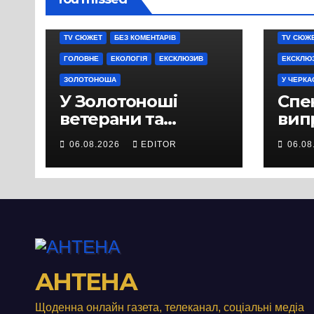
TV СЮЖЕТ
БЕЗ КОМЕНТАРІВ
TV СЮЖ
ГОЛОВНЕ
ЕКОЛОГІЯ
ЕКСКЛЮЗИВ
ЕКСКЛЮ
ЗОЛОТОНОША
У ЧЕРКА
У Золотоноші
Спек
ветерани та
вип
місцеві жителі
міц
06.08.2026
EDITOR
06.08
вийшли на
люд
протест до стін
Чер
підприємства ТОВ
«Омега Три», що
займається
виробництвом
м’яса птиці
АНТЕНА
Щоденна онлайн газета, телеканал, соціальні медіа