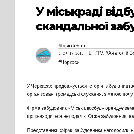
У міськраді від
скандальної заб
Від
antenna
#TV
,
#Анатолій Б
СІЧ 17, 2017
#Черкаси
У Черкасах продовжується історія із будівництв
організовані громадські слухання, з метою почу
Фірма забудовник «Міськплюсбуд» орендує земель
що знаходиться неподалік. Отже забудовник под
Представники фірми забудовника наголосили на 