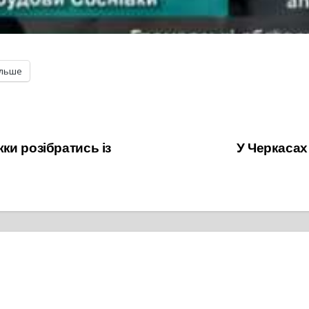
ільше
и розібратись із
У Черкасах