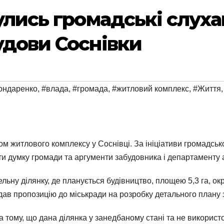
булись громадські слух
удови Соснівки
ондаренко
,
#влада
,
#громада
,
#житловий комплекс
,
#Життя
ом житлового комплексу у Соснівці. За ініціативи громадськ
ти думку громади та аргументи забудовника і департаменту 
ну ділянку, де планується будівництво, площею 5,3 га, окрі
ав пропозицію до міськради на розробку детального плану з
тому, що дана ділянка у занедбаному стані та не використ