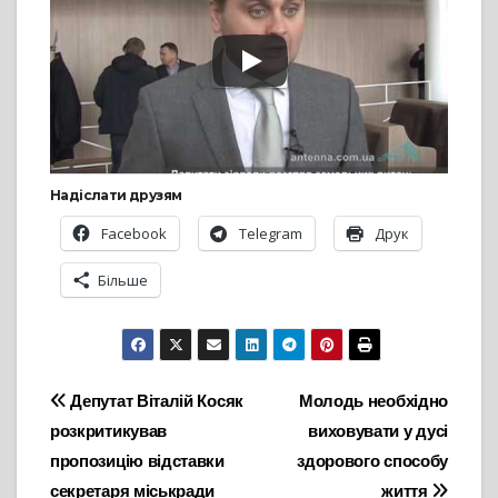
Надіслати друзям
Facebook
Telegram
Друк
Більше
Навігація
Депутат Віталій Косяк
Молодь необхідно
розкритикував
виховувати у дусі
записів
пропозицію відставки
здорового способу
секретаря міськради
життя