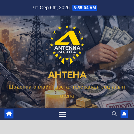
Перейти
Чт. Сер 6th, 2026
8:55:05 AM
до
вмісту
АНТЕНА
Щоденна онлайн газета, телеканал, соціальні
медіа