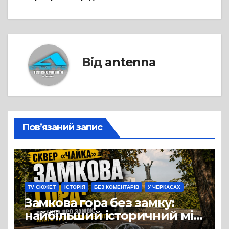
Від
antenna
Пов’язаний запис
TV СЮЖЕТ
ІСТОРІЯ
БЕЗ КОМЕНТАРІВ
У ЧЕРКАСАХ
Замкова гора без замку:
найбільший історичний міф
Черкас