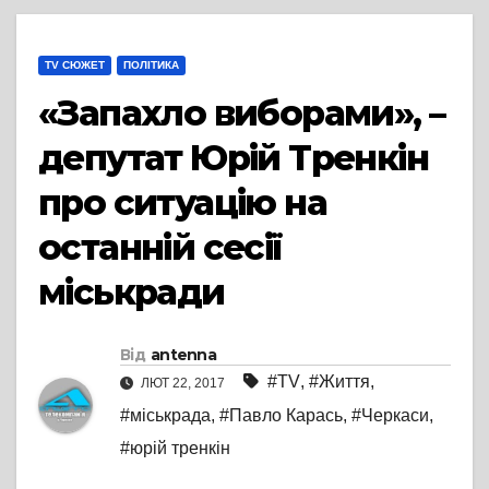
TV СЮЖЕТ
ПОЛІТИКА
«Запахло виборами», –
депутат Юрій Тренкін
про ситуацію на
останній сесії
міськради
Від
antenna
#TV
,
#Життя
,
ЛЮТ 22, 2017
#міськрада
,
#Павло Карась
,
#Черкаси
,
#юрій тренкін