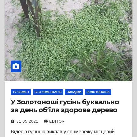
TV СЮЖЕТ
БЕЗ КОМЕНТАРІВ
ВИПАДКИ
ЗОЛОТОНОША
У Золотоноші гусінь буквально
за день об’їла здорове дерево
31.05.2021
EDITOR
Відео з гусінню виклав у соцмережу місцевий