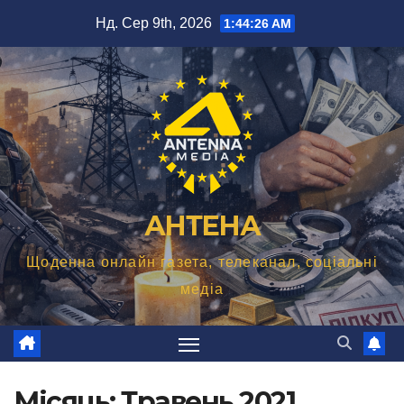
Перейти
Нд. Сер 9th, 2026
1:44:27 AM
до
вмісту
АНТЕНА
Щоденна онлайн газета, телеканал, соціальні
медіа
Місяць:
Травень 2021