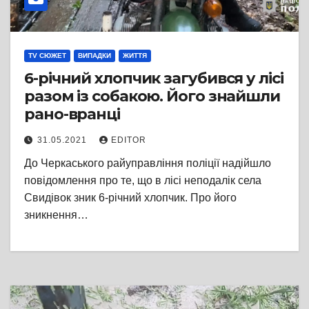
TV СЮЖЕТ
ВИПАДКИ
ЖИТТЯ
6-річний хлопчик загубився у лісі
разом із собакою. Його знайшли
рано-вранці
31.05.2021
EDITOR
До Черкаського райуправління поліції надійшло
повідомлення про те, що в лісі неподалік села
Свидівок зник 6-річний хлопчик. Про його
зникнення…