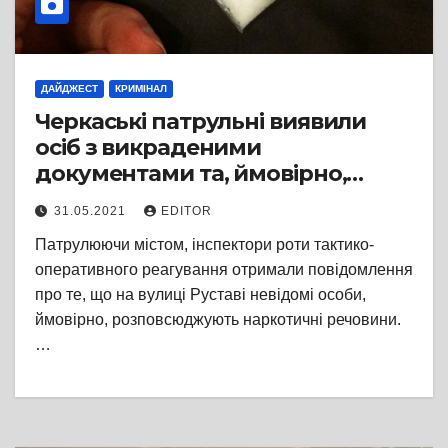
ДАЙДЖЕСТ
КРИМІНАЛ
Черкаські патрульні виявили
осіб з викраденими
документами та, ймовірно,
наркотичними речовинами
31.05.2021
EDITOR
Патрулюючи містом, інспектори роти тактико-
оперативного реагування отримали повідомлення
про те, що на вулиці Руставі невідомі особи,
ймовірно, розповсюджують наркотичні речовини.
…