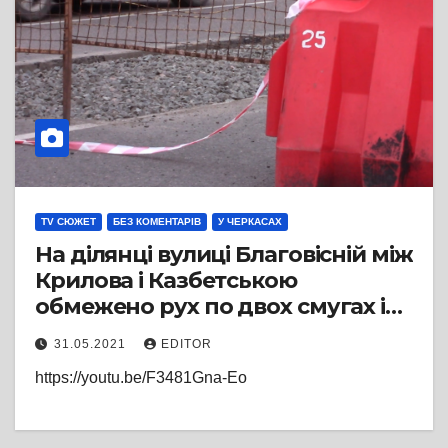
TV СЮЖЕТ
БЕЗ КОМЕНТАРІВ
У ЧЕРКАСАХ
На ділянці вулиці Благовісній між
Крилова і Казбетською
обмежено рух по двох смугах із
трьох через ремонт
31.05.2021
EDITOR
тепломережі
https://youtu.be/F3481Gna-Eo