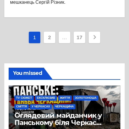
мешканець Сергій Різник.
Пагінація
1
2
…
17
записів
You missed
TV СЮЖЕТ
ЕКСКЛЮЗИВ
ЖИТТЯ
ЗОЛОТОНОША
СМІТТЯ
У ЧЕРКАСАХ
ЧЕРКАЩИНА
Оглядовий майданчик у
Панському біля Черкас