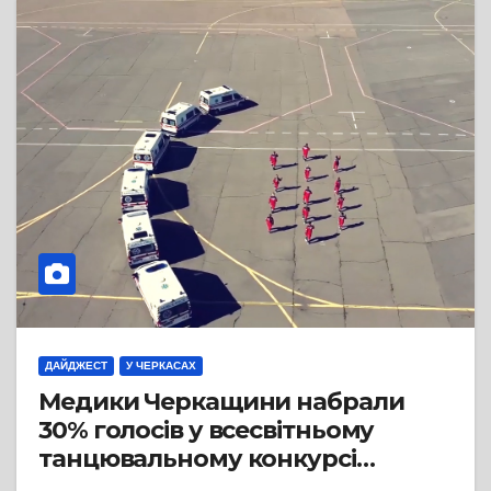
ДАЙДЖЕСТ
У ЧЕРКАСАХ
Медики Черкащини набрали
30% голосів у всесвітньому
танцювальному конкурсі
#Jerusalemadancechallenge і