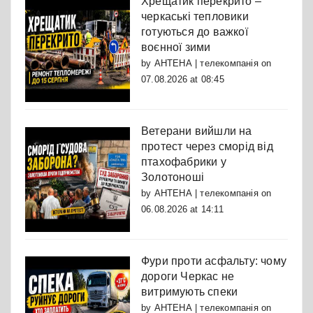
Хрещатик перекрито –
черкаські тепловики
готуються до важкої
воєнної зими
by
АНТЕНА | телекомпанія
on
07.08.2026 at 08:45
Ветерани вийшли на
протест через сморід від
птахофабрики у
Золотоноші
by
АНТЕНА | телекомпанія
on
06.08.2026 at 14:11
Фури проти асфальту: чому
дороги Черкас не
витримують спеки
by
АНТЕНА | телекомпанія
on