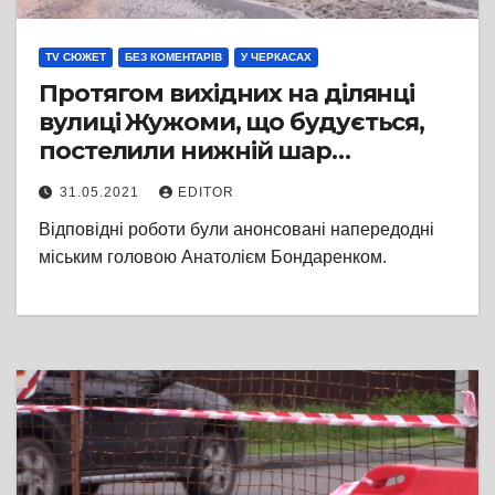
TV СЮЖЕТ
БЕЗ КОМЕНТАРІВ
У ЧЕРКАСАХ
Протягом вихідних на ділянці
вулиці Жужоми, що будується,
постелили нижній шар
асфальтобетону
31.05.2021
EDITOR
Відповідні роботи були анонсовані напередодні
міським головою Анатолієм Бондаренком.