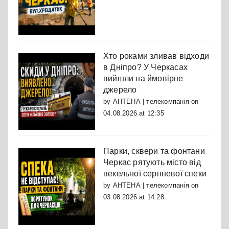
Хто роками зливав відходи
в Дніпро? У Черкасах
вийшли на ймовірне
джерело
by
АНТЕНА | телекомпанія
on
04.08.2026 at 12:35
Парки, сквери та фонтани
Черкас рятують місто від
пекельної серпневої спеки
by
АНТЕНА | телекомпанія
on
03.08.2026 at 14:28