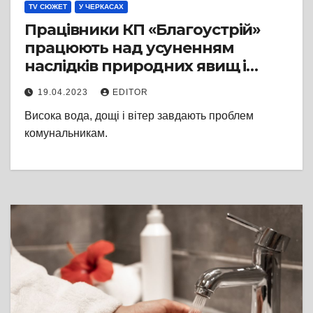
TV СЮЖЕТ
У ЧЕРКАСАХ
Працівники КП «Благоустрій»
працюють над усуненням
наслідків природних явищ і
готуються до початку
19.04.2023
EDITOR
купального сезону
Висока вода, дощі і вітер завдають проблем
комунальникам.