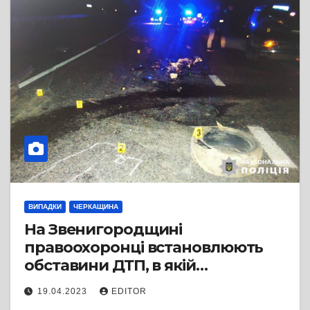
ВИПАДКИ
ЧЕРКАЩИНА
На Звенигородщині
правоохоронці встановлюють
обставини ДТП, в якій
травмувалася пасажирка
19.04.2023
EDITOR