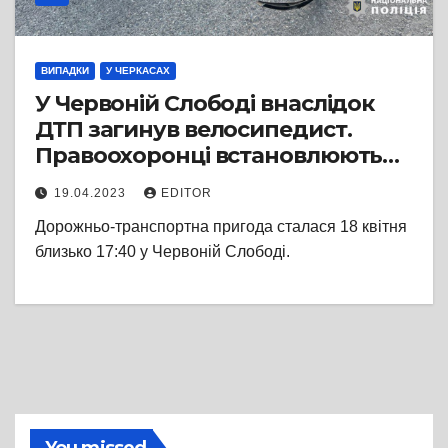
ВИПАДКИ
У ЧЕРКАСАХ
У Червоній Слободі внаслідок
ДТП загинув велосипедист.
Правоохоронці встановлюють
обставини
19.04.2023
EDITOR
Дорожньо-транспортна пригода сталася 18 квітня
близько 17:40 у Червоній Слободі.
You missed