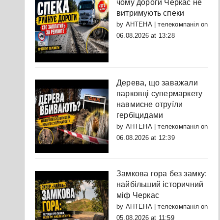
чому дороги Черкас не
витримують спеки
by
АНТЕНА | телекомпанія
on
06.08.2026 at 13:28
Дерева, що заважали
парковці супермаркету
навмисне отруїли
гербіцидами
by
АНТЕНА | телекомпанія
on
06.08.2026 at 12:39
Замкова гора без замку:
найбільший історичний
міф Черкас
by
АНТЕНА | телекомпанія
on
05.08.2026 at 11:59