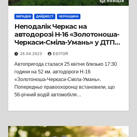
ВИПАДКИ
ДАЙДЖЕСТ
ЧЕРКАЩИНА
Неподалік Черкас на
автодорозі Н-16 «Золотоноша-
Черкаси-Сміла-Умань» у ДТП
загинув чоловік
26.04.2023
EDITOR
Автопригода сталася 25 квітня близько 17:30
години на 52 км. автодороги Н-16
«Золотоноша-Черкаси-Сміла-Умань».
Попередньо правоохоронці встановили, що
56-річний водій автомобіля…