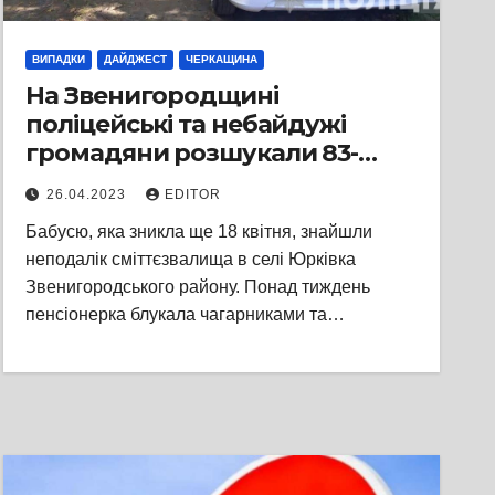
ВИПАДКИ
ДАЙДЖЕСТ
ЧЕРКАЩИНА
На Звенигородщині
поліцейські та небайдужі
громадяни розшукали 83-
річну пенсіонерку, яка блукала
26.04.2023
EDITOR
чагарниками майже тиждень
Бабусю, яка зникла ще 18 квітня, знайшли
неподалік сміттєзвалища в селі Юрківка
Звенигородського району. Понад тиждень
пенсіонерка блукала чагарниками та…