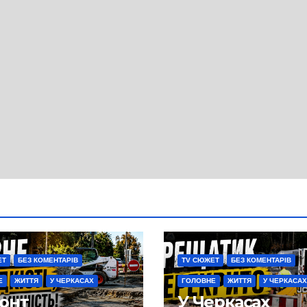
ЕТ
БЕЗ КОМЕНТАРІВ
TV СЮЖЕТ
БЕЗ КОМЕНТАРІВ
Е
ЖИТТЯ
У ЧЕРКАСАХ
ГОЛОВНЕ
ЖИТТЯ
У ЧЕРКАСАХ
онт
У Черкасах