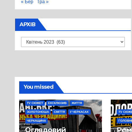
« Бер
Тра »
АРХІВ
Архів
You missed
TV СЮЖЕТ
ЕКСКЛЮЗИВ
ЖИТТЯ
ЗОЛОТОНОША
СМІТТЯ
У ЧЕРКАСАХ
TV СЮЖ
ЧЕРКАЩИНА
ГОЛОВН
Оглядовий
Рем