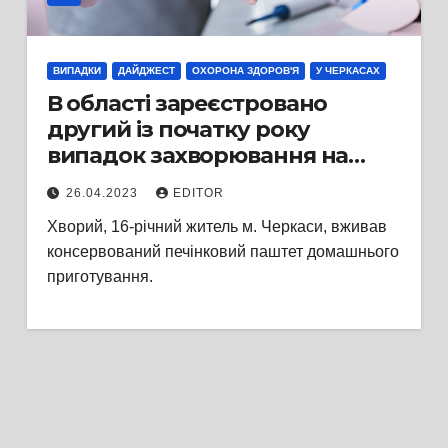
ВИПАДКИ
ДАЙДЖЕСТ
ОХОРОНА ЗДОРОВ'Я
У ЧЕРКАСАХ
В області зареєстровано
другий із початку року
випадок захворювання на
ботулізм
26.04.2023
EDITOR
Хворий, 16-річний житель м. Черкаси, вживав
консервований печінковий паштет домашнього
приготування.