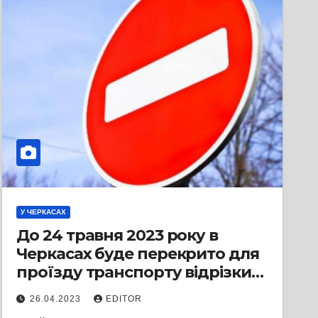
У ЧЕРКАСАХ
До 24 травня 2023 року в
Черкасах буде перекрито для
проїзду транспорту відрізки
вулиць Хрещатик та Остафія
26.04.2023
EDITOR
Дашковича