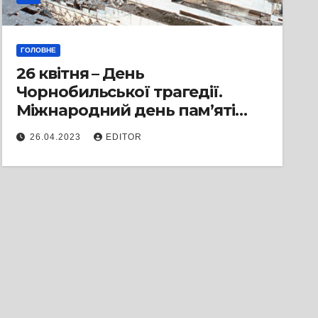
ГОЛОВНЕ
26 квітня – День
Чорнобильської трагедії.
Міжнародний день пам’яті
про Чорнобильську
26.04.2023
EDITOR
катастрофу