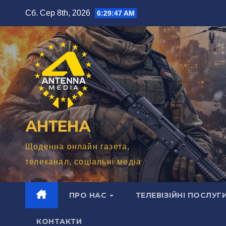
Перейти
Сб. Сер 8th, 2026
6:29:49 AM
до
вмісту
АНТЕНА
Щоденна онлайн газета,
телеканал, соціальні медіа
ПРО НАС
ТЕЛЕВІЗІЙНІ ПОСЛУГ
КОНТАКТИ