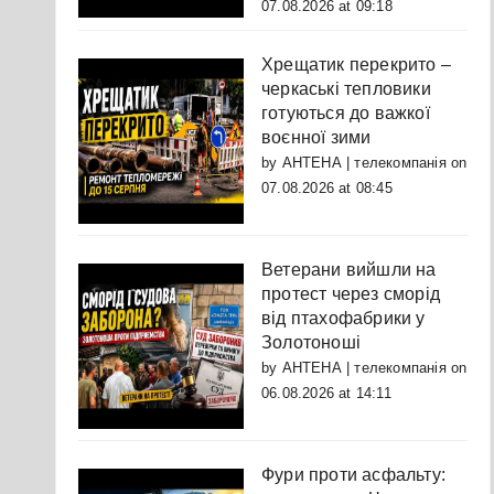
07.08.2026 at 09:18
Хрещатик перекрито –
черкаські тепловики
готуються до важкої
воєнної зими
by
АНТЕНА | телекомпанія
on
07.08.2026 at 08:45
Ветерани вийшли на
протест через сморід
від птахофабрики у
Золотоноші
by
АНТЕНА | телекомпанія
on
06.08.2026 at 14:11
Фури проти асфальту: