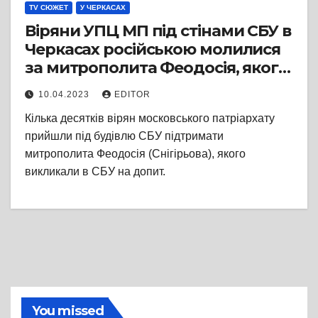
TV СЮЖЕТ
У ЧЕРКАСАХ
Віряни УПЦ МП під стінами СБУ в
Черкасах російською молилися
за митрополита Феодосія, якого
викликали на допит
10.04.2023
EDITOR
Кілька десятків вірян московського патріархату
прийшли під будівлю СБУ підтримати
митрополита Феодосія (Снігірьова), якого
викликали в СБУ на допит.
You missed