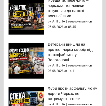
Хрещатик перекрито –
черкаські тепловики
готуються до важкої
воєнної зими
by
АНТЕНА | телекомпанія
on
07.08.2026 at 08:45
Ветерани вийшли на
протест через сморід від
птахофабрики у
Золотоноші
by
АНТЕНА | телекомпанія
on
06.08.2026 at 14:11
Фури проти асфальту: чому
дороги Черкас не
витримують спеки
by
АНТЕНА | телекомпанія
on