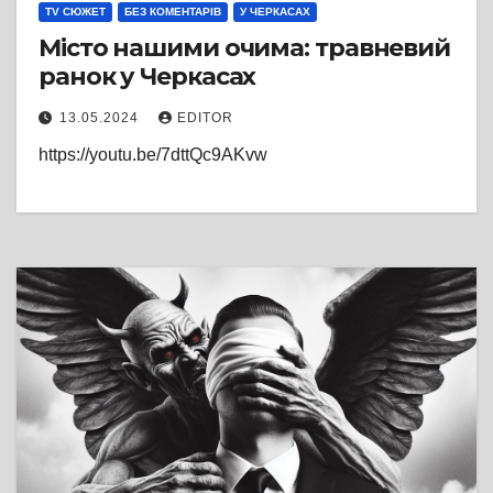
TV СЮЖЕТ
БЕЗ КОМЕНТАРІВ
У ЧЕРКАСАХ
Місто нашими очима: травневий
ранок у Черкасах
13.05.2024
EDITOR
https://youtu.be/7dttQc9AKvw