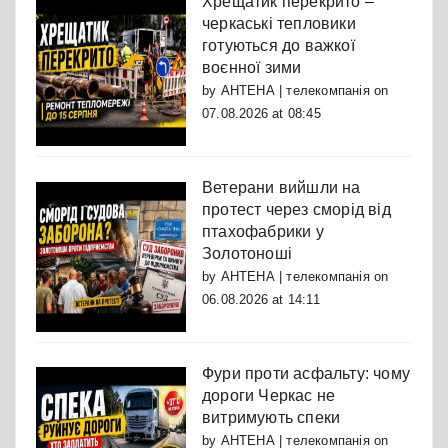
Хрещатик перекрито –
черкаські тепловики
готуються до важкої
воєнної зими
by
АНТЕНА | телекомпанія
on
07.08.2026 at 08:45
Ветерани вийшли на
протест через сморід від
птахофабрики у
Золотоноші
by
АНТЕНА | телекомпанія
on
06.08.2026 at 14:11
Фури проти асфальту: чому
дороги Черкас не
витримують спеки
by
АНТЕНА | телекомпанія
on