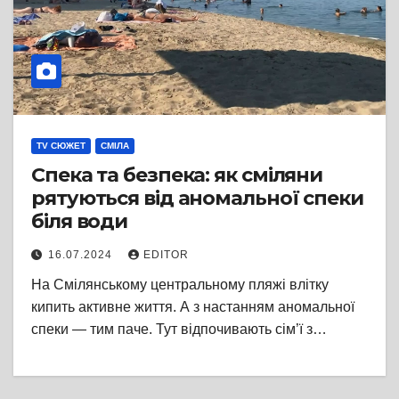
TV СЮЖЕТ
СМІЛА
Спека та безпека: як сміляни
рятуються від аномальної спеки
біля води
16.07.2024
EDITOR
На Смілянському центральному пляжі влітку
кипить активне життя. А з настанням аномальної
спеки — тим паче. Тут відпочивають сім’ї з…