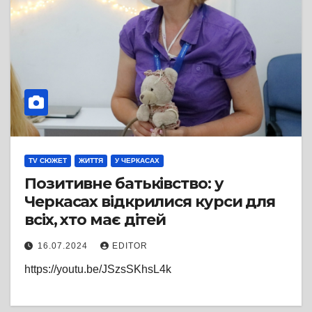
TV СЮЖЕТ
ЖИТТЯ
У ЧЕРКАСАХ
Позитивне батьківство: у
Черкасах відкрилися курси для
всіх, хто має дітей
16.07.2024
EDITOR
https://youtu.be/JSzsSKhsL4k