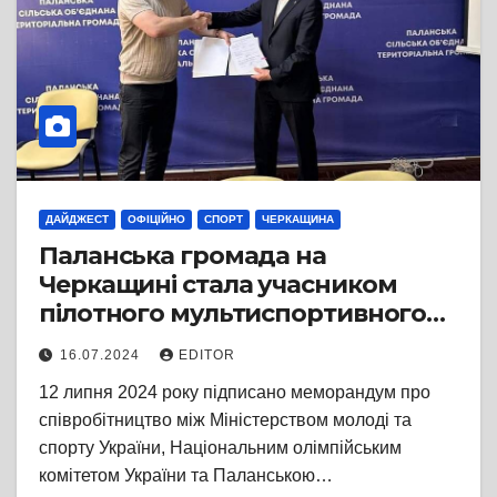
ДАЙДЖЕСТ
ОФІЦІЙНО
СПОРТ
ЧЕРКАЩИНА
Паланська громада на
Черкащині стала учасником
пілотного мультиспортивного
проєкту «Шлях чемпіонів»
16.07.2024
EDITOR
12 липня 2024 року підписано меморандум про
співробітництво між Міністерством молоді та
спорту України, Національним олімпійським
комітетом України та Паланською…