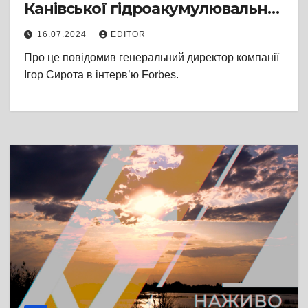
Канівської гідроакумулювальної
станції у Черкаській області
16.07.2024
EDITOR
Про це повідомив генеральний директор компанії
Ігор Сирота в інтерв’ю Forbes.