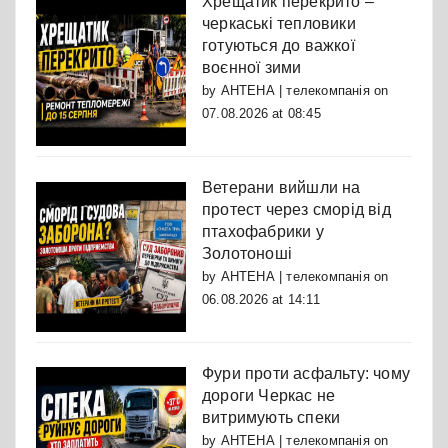
Хрещатик перекрито –
черкаські тепловики
готуються до важкої
воєнної зими
by
АНТЕНА | телекомпанія
on
07.08.2026 at 08:45
Ветерани вийшли на
протест через сморід від
птахофабрики у
Золотоноші
by
АНТЕНА | телекомпанія
on
06.08.2026 at 14:11
Фури проти асфальту: чому
дороги Черкас не
витримують спеки
by
АНТЕНА | телекомпанія
on