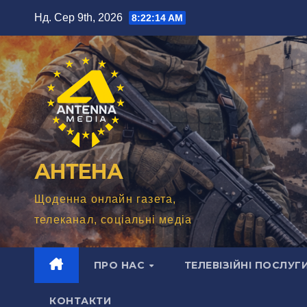
Перейти
Нд. Сер 9th, 2026
8:22:16 AM
до
вмісту
АНТЕНА
Щоденна онлайн газета,
телеканал, соціальні медіа
ПРО НАС
ТЕЛЕВІЗІЙНІ ПОСЛУГ
КОНТАКТИ