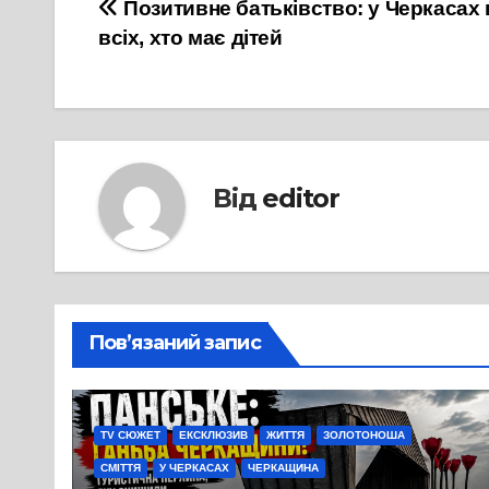
Навігація
Позитивне батьківство: у Черкасах 
всіх, хто має дітей
записів
Від
editor
Пов’язаний запис
TV СЮЖЕТ
ЕКСКЛЮЗИВ
ЖИТТЯ
ЗОЛОТОНОША
СМІТТЯ
У ЧЕРКАСАХ
ЧЕРКАЩИНА