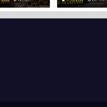
тотроїцькій
вулицею
ягнувся
Хрещатик на
вняно із
перехресті з
ланованими
Грушевського
мінами.
через ремонт
ицю досі не
тепломережі
крили для руху