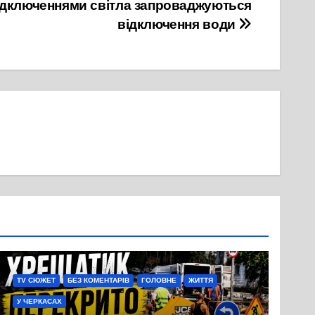
відключеннями світла запроваджуються
відключення води
TV СЮЖЕТ
БЕЗ КОМЕНТАРІВ
ГОЛОВНЕ
ЖИТТЯ
У ЧЕРКАСАХ