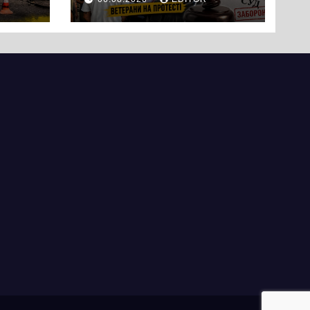
вийшли на
протест до стін
підприємства ТОВ
«Омега Три», що
займається
виробництвом
м’яса птиці