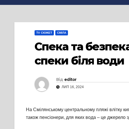
TV СЮЖЕТ
СМІЛА
Спека та безпека
спеки біля води
Від
editor
ЛИП 16, 2024
На Смілянському центральному пляжі влітку кипи
також пенсіонери, для яких вода – це джерело з