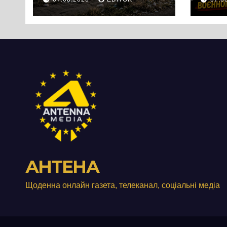
Черкас
Свя
перетворився на
зат
занедбане
порі
сміттєзвалище
зап
тер
Вул
від
АНТЕНА
Щоденна онлайн газета, телеканал, соціальні медіа