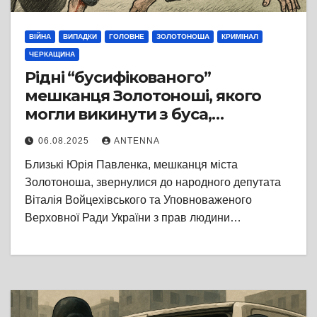
ВІЙНА
ВИПАДКИ
ГОЛОВНЕ
ЗОЛОТОНОША
КРИМІНАЛ
ЧЕРКАЩИНА
Рідні “бусифікованого”
мешканця Золотоноші, якого
могли викинути з буса,
вимагають кримінального
06.08.2025
ANTENNA
розслідування
Близькі Юрія Павленка, мешканця міста
Золотоноша, звернулися до народного депутата
Віталія Войцехівського та Уповноваженого
Верховної Ради України з прав людини…