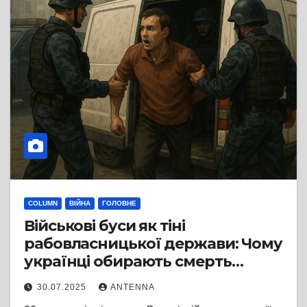
COLUMN
ВІЙНА
ГОЛОВНЕ
Військові буси як тіні
рабовласницької держави: Чому
українці обирають смерть
замість мобілізації
30.07.2025
ANTENNA