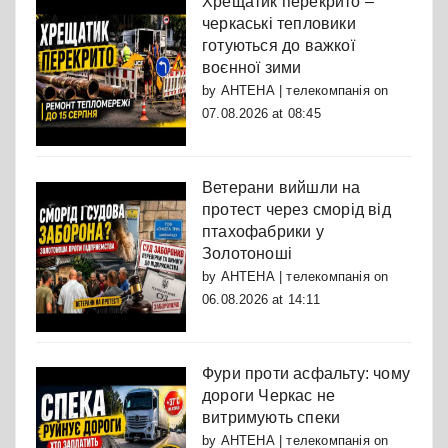
Хрещатик перекрито –
черкаські тепловики
готуються до важкої
воєнної зими
by
АНТЕНА | телекомпанія
on
07.08.2026 at 08:45
Ветерани вийшли на
протест через сморід від
птахофабрики у
Золотоноші
by
АНТЕНА | телекомпанія
on
06.08.2026 at 14:11
Фури проти асфальту: чому
дороги Черкас не
витримують спеки
by
АНТЕНА | телекомпанія
on