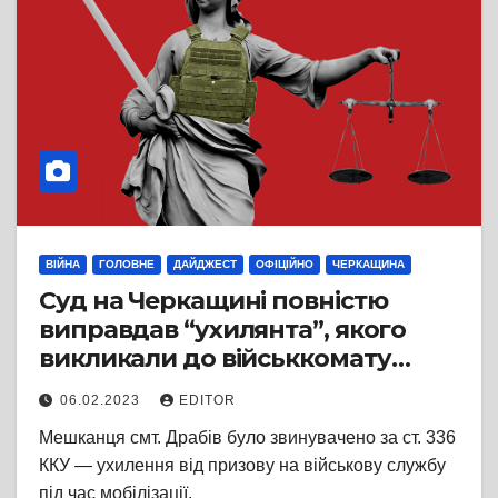
ВІЙНА
ГОЛОВНЕ
ДАЙДЖЕСТ
ОФІЦІЙНО
ЧЕРКАЩИНА
Суд на Черкащині повністю
виправдав “ухилянта”, якого
викликали до військкомату
телефоном
06.02.2023
EDITOR
Мешканця смт. Драбів було звинувачено за ст. 336
ККУ — ухилення від призову на військову службу
під час мобілізації.