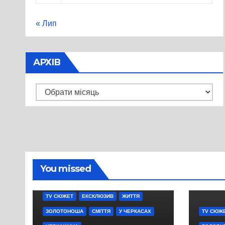
« Лип
АРХІВ
Архів
You missed
TV СЮЖЕТ
ЕКСКЛЮЗИВ
ЖИТТЯ
ЗОЛОТОНОША
СМІТТЯ
У ЧЕРКАСАХ
TV СЮЖ