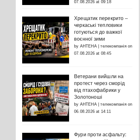
07.08.2026 at 09:18
Хрещатик перекрито –
черкаські тепловики
готуються до важкої
воєнної зими
by
АНТЕНА | телекомпанія
on
07.08.2026 at 08:45
Ветерани вийшли на
протест через сморід
від птахофабрики у
Золотоноші
by
АНТЕНА | телекомпанія
on
06.08.2026 at 14:11
Фури проти асфальту: