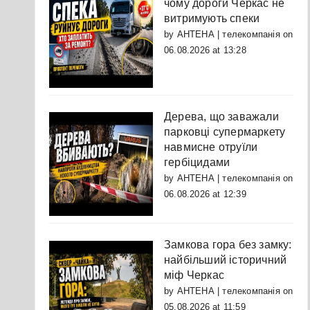
чому дороги Черкас не
витримують спеки
by
АНТЕНА | телекомпанія
on
06.08.2026 at 13:28
Дерева, що заважали
парковці супермаркету
навмисне отруїли
гербіцидами
by
АНТЕНА | телекомпанія
on
06.08.2026 at 12:39
Замкова гора без замку:
найбільший історичний
міф Черкас
by
АНТЕНА | телекомпанія
on
05.08.2026 at 11:59