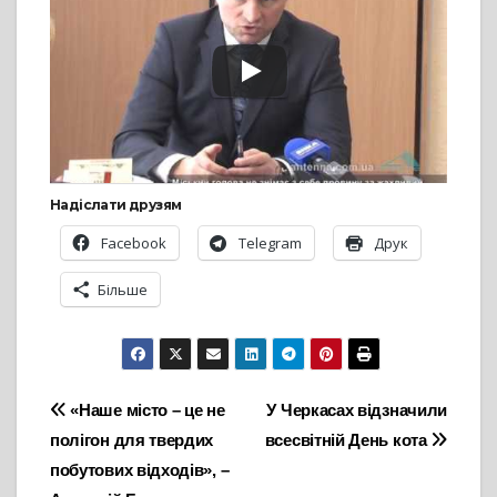
Надіслати друзям
Facebook
Telegram
Друк
Більше
Навігація
«Наше місто – це не
У Черкасах відзначили
полігон для твердих
всесвітній День кота
записів
побутових відходів», –