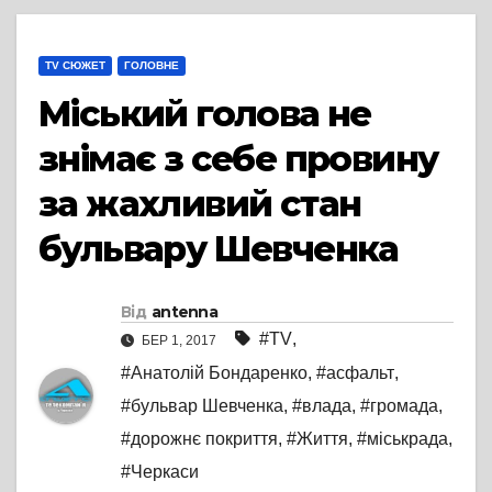
TV СЮЖЕТ
ГОЛОВНЕ
Міський голова не
знімає з себе провину
за жахливий стан
бульвару Шевченка
Від
antenna
#TV
,
БЕР 1, 2017
#Анатолій Бондаренко
,
#асфальт
,
#бульвар Шевченка
,
#влада
,
#громада
,
#дорожнє покриття
,
#Життя
,
#міськрада
,
#Черкаси