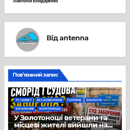
Анатолій Бондаренко
Від
antenna
Пов’язаний запис
TV СЮЖЕТ
БЕЗ КОМЕНТАРІВ
ГОЛОВНЕ
ЕКОЛОГІЯ
ЕКСКЛЮЗИВ
ЗОЛОТОНОША
У Золотоноші ветерани та
місцеві жителі вийшли на