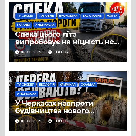
виробництвом м’яса птиці
TV СЮЖЕТ
ГОЛОВНЕ
ЕКОНОМІКА
ЕКСКЛЮЗИВ
ЖИТТЯ
ПОГОДА
У ЧЕРКАСАХ
Спека цього літа
випробовує на міцність не
лише людей, а й дороги
06.08.2026
EDITOR
Черкас
TV СЮЖЕТ
ЕКОЛОГІЯ
КРИМІНАЛ
СКАНДАЛ
У ЧЕРКАСАХ
У Черкасах навпроти
будівництва нового
супермаркету VARUS на
06.08.2026
EDITOR
проспекті Перемоги всохли
дерева. І це навряд чи