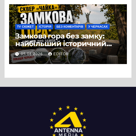
можна назвати
випадковістю
TV СЮЖЕТ
ІСТОРІЯ
БЕЗ КОМЕНТАРІВ
У ЧЕРКАСАХ
Замкова гора без замку:
найбільший історичний
міф Черкас
05.08.2026
EDITOR