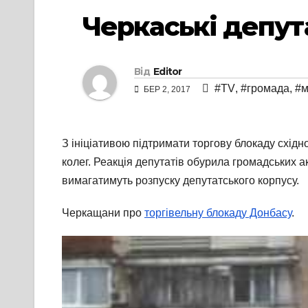
Черкаські депут
Від
Editor
#TV
,
#громада
,
#м
БЕР 2, 2017
З ініціативою підтримати торгову блокаду схід
колег. Реакція депутатів обурила громадських а
вимагатимуть розпуску депутатського корпусу.
Черкащани про
торгівельну блокаду Донбасу
.