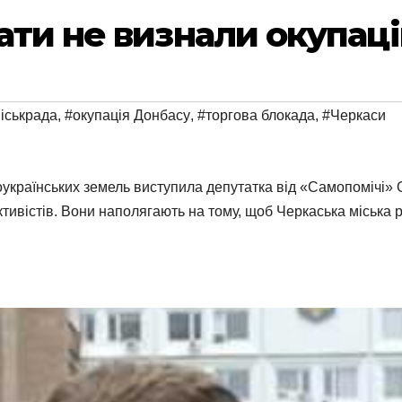
ати не визнали окупац
іськрада
,
#окупація Донбасу
,
#торгова блокада
,
#Черкаси
ноукраїнських земель виступила депутатка від «Самопомічі»
ктивістів. Вони наполягають на тому, щоб Черкаська міська