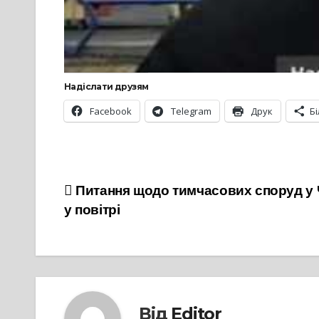
Надіслати друзям
Facebook
Telegram
Друк
Б
Навігація
Питання щодо тимчасових споруд у 
у повітрі
записів
Від
Editor