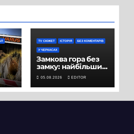
АЛ
TV СЮЖЕТ
ІСТОРІЯ
БЕЗ КОМЕНТАРІВ
У ЧЕРКАСАХ
Замкова гора без
замку: найбільший
історичний міф
05.08.2026
EDITOR
Черкас
ли
вряд
ати