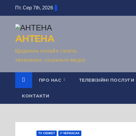
Перейти
Пт. Сер 7th, 2026
до
вмісту
АНТЕНА
Щоденна онлайн газета,
телеканал, соціальні медіа
ПРО НАС
ТЕЛЕВІЗІЙНІ ПОСЛУГИ
КОНТАКТИ
TV СЮЖЕТ
У ЧЕРКАСАХ