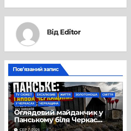
Від
Editor
Пов’язаний запис
TV СЮЖЕТ
ЕКСКЛЮЗИВ
ЖИТТЯ
ЗОЛОТОНОША
СМІТТЯ
У ЧЕРКАСАХ
ЧЕРКАЩИНА
Оглядовий майданчик у
Панському біля Черкас
перетворився на занедбане
СЕР 7, 2026