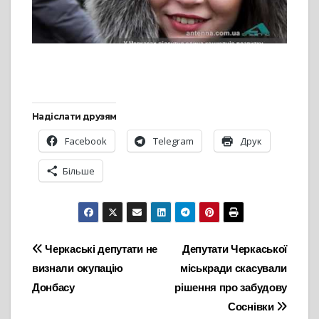
Надіслати друзям
Facebook
Telegram
Друк
Більше
Навігація
Черкаські депутати не
Депутати Черкаської
визнали окупацію
міськради скасували
записів
Донбасу
рішення про забудову
Соснівки