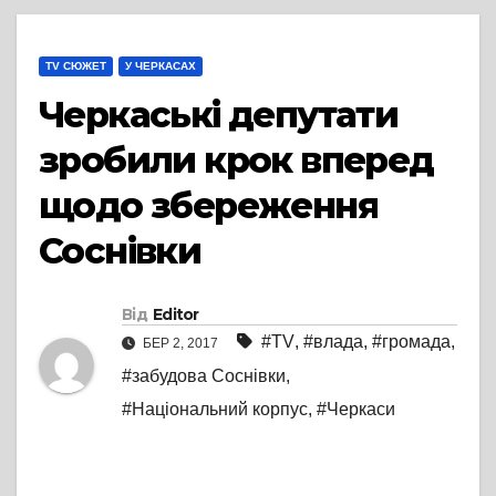
TV СЮЖЕТ
У ЧЕРКАСАХ
Черкаські депутати
зробили крок вперед
щодо збереження
Соснівки
Від
Editor
#TV
,
#влада
,
#громада
,
БЕР 2, 2017
#забудова Соснівки
,
#Національний корпус
,
#Черкаси