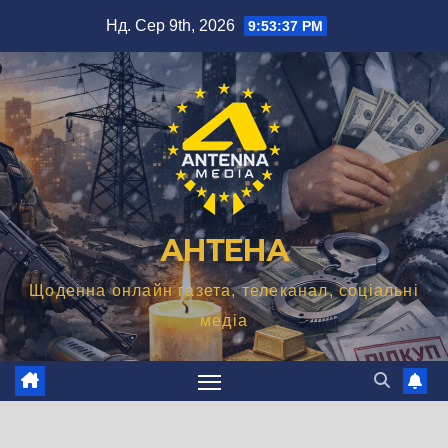
Перейти
Нд. Сер 9th, 2026
9:53:38 PM
до
вмісту
АНТЕНА
Щоденна онлайн газета, телеканал, соціальні
медіа