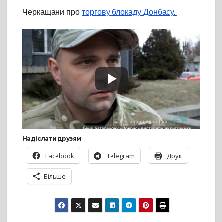
Черкащани про
торгову блокаду Донбасу.
Надіслати друзям
Facebook
Telegram
Друк
Більше