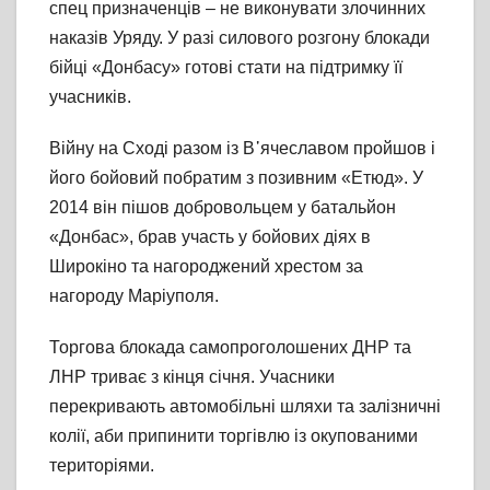
спец призначенців – не виконувати злочинних
наказів Уряду. У разі силового розгону блокади
бійці «Донбасу» готові стати на підтримку її
учасників.
Війну на Сході разом із В᾽ячеславом пройшов і
його бойовий побратим з позивним «Етюд». У
2014 він пішов добровольцем у батальйон
«Донбас», брав участь у бойових діях в
Широкіно та нагороджений хрестом за
нагороду Маріуполя.
Торгова блокада самопроголошених ДНР та
ЛНР триває з кінця січня. Учасники
перекривають автомобільні шляхи та залізничні
колії, аби припинити торгівлю із окупованими
територіями.