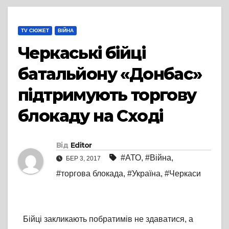
TV СЮЖЕТ
ВІЙНА
Черкаські бійці
батальйону «Донбас»
підтримують торгову
блокаду на Сході
Від
Editor
#АТО
,
#Війна
,
БЕР 3, 2017
#торгова блокада
,
#Україна
,
#Черкаси
Бійці закликають побратимів не здаватися, а