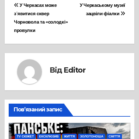
Навігація
У Черкасах може
У Черкаському музеї
з᾽явитися сквер
зацвіли фіалки
записів
Чорновола та «солодкі»
провулки
Від
Editor
Пов’язаний запис
TV СЮЖЕТ
ЕКСКЛЮЗИВ
ЖИТТЯ
ЗОЛОТОНОША
СМІТТЯ