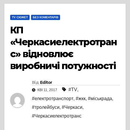
TV СЮЖЕТ
БЕЗ КОМЕНТАРІВ
КП
«Черкасиелектротран
с» відновлює
виробничі потужності
Від
Editor
#TV
,
КВІ 11, 2017
#електротранспорт
,
#жкк
,
#міськрада
,
#тролейбуси
,
#Черкаси
,
#Черкасиелектротранс