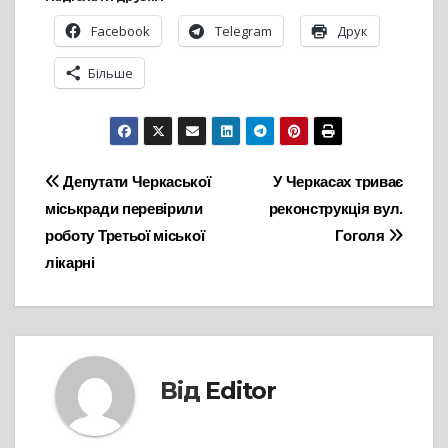
Facebook
Telegram
Друк
Більше
Навігація
Депутати Черкаської
У Черкасах триває
міськради перевірили
реконструкція вул.
записів
роботу Третьої міської
Гоголя
лікарні
Від
Editor