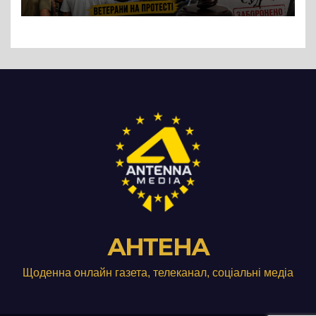
підприємства ТОВ «Омега
Три», що займається
виробництвом м’яса птиці
АНТЕНА
Щоденна онлайн газета, телеканал, соціальні медіа