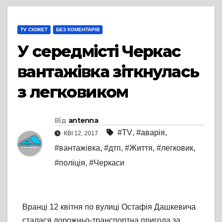
TV СЮЖЕТ
БЕЗ КОМЕНТАРІВ
У середмісті Черкас
вантажівка зіткнулась
з легковиком
Від
antenna
#TV
,
#аварія
,
КВІ 12, 2017
#вантажівка
,
#дтп
,
#Життя
,
#легковик
,
#поліція
,
#Черкаси
Вранці 12 квітня по вулиці Остафія Дашкевича
сталася дорожньо-транспортна пригода за