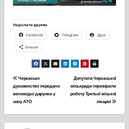
Надіслати друзям
Facebook
Telegram
Друк
Більше
Навігація
Черкаське
Депутати Черкаської
духовенство передало
міськради перевірили
записів
великодні дарунки у
роботу Третьої міської
зону АТО
лікарні