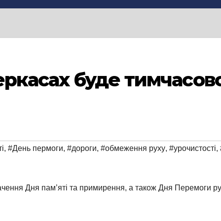
 Черкасах буде тимчасо
і
,
#День пермоги
,
#дороги
,
#обмеження руху
,
#урочистості
,
значення Дня пам’яті та примирення, а також Дня Перемоги 