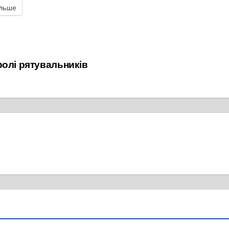
ільше
ролі рятувальників