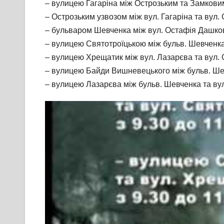
– вулицею Гагаріна між Острозьким та Замковим
– Острозьким узвозом між вул. Гагаріна та вул. 
– бульваром Шевченка між вул. Остафія Дашкови
– вулицею Святотроїцькою між бульв. Шевченка 
– вулицею Хрещатик між вул. Лазарєва та вул. С
– вулицею Байди Вишневецького між бульв. Шевч
– вулицею Лазарєва між бульв. Шевченка та вул