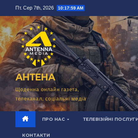
Перейти
Пт. Сер 7th, 2026
10:18:01 AM
до
вмісту
АНТЕНА
Щоденна онлайн газета,
телеканал, соціальні медіа
ПРО НАС
ТЕЛЕВІЗІЙНІ ПОСЛУГ
КОНТАКТИ