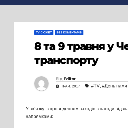
TV СЮЖЕТ
БЕЗ КОМЕНТАРІВ
8 та 9 травня у
транспорту
Від
Editor
#TV
,
#День памят
ТРА 4, 2017
У зв’язку із проведенням заходів з нагоди від
напрямками: