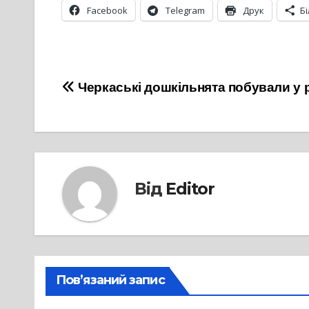
Facebook
Telegram
Друк
Б
Навігація
Черкаські дошкільнята побували у 
записів
Від
Editor
Пов’язаний запис