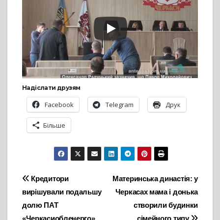
Надіслати друзям
Facebook
Telegram
Друк
Більше
Навігація
Кредитори
Материнська династія: у
вирішували подальшу
Черкасах мама і донька
записів
долю ПАТ
створили будинки
«Черкасиобленерго»
сімейного типу