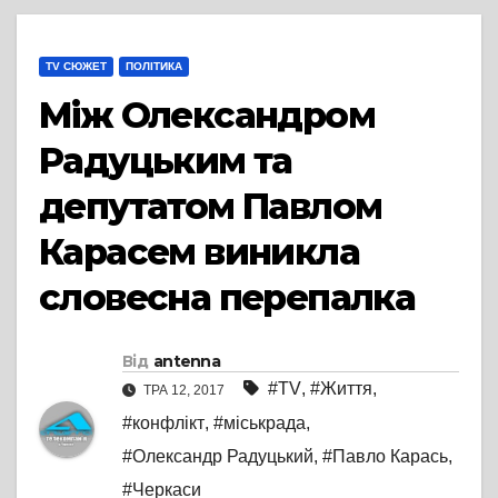
TV СЮЖЕТ
ПОЛІТИКА
Між Олександром
Радуцьким та
депутатом Павлом
Карасем виникла
словесна перепалка
Від
antenna
#TV
,
#Життя
,
ТРА 12, 2017
#конфлікт
,
#міськрада
,
#Олександр Радуцький
,
#Павло Карась
,
#Черкаси