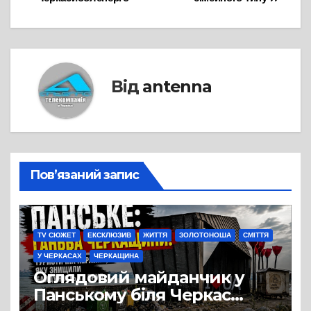
Від
antenna
Пов’язаний запис
TV СЮЖЕТ
ЕКСКЛЮЗИВ
ЖИТТЯ
ЗОЛОТОНОША
СМІТТЯ
У ЧЕРКАСАХ
ЧЕРКАЩИНА
Оглядовий майданчик у
Панському біля Черкас