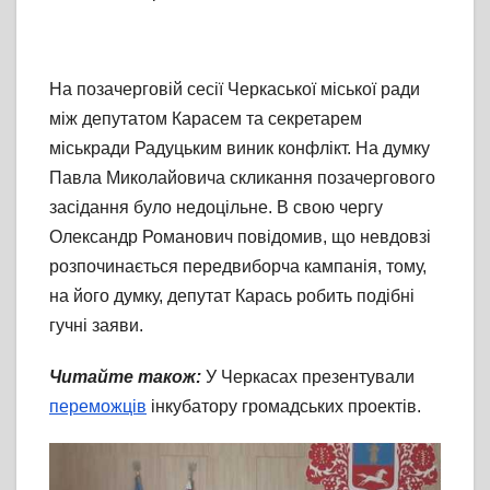
На позачерговій сесії Черкаської міської ради
між депутатом Карасем та секретарем
міськради Радуцьким виник конфлікт. На думку
Павла Миколайовича скликання позачергового
засідання було недоцільне. В свою чергу
Олександр Романович повідомив, що невдовзі
розпочинається передвиборча кампанія, тому,
на його думку, депутат Карась робить подібні
гучні заяви.
Читайте також:
У Черкасах презентували
переможців
інкубатору громадських проектів.