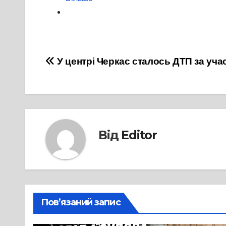
Навігація
У центрі Черкас сталось ДТП за уч
записів
Від
Editor
Пов’язаний запис