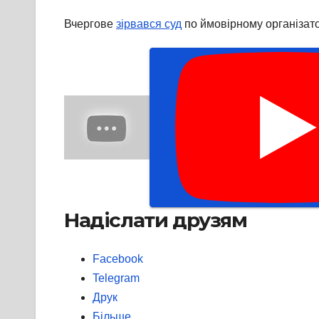
Вчергове
зірвався суд
по ймовірному організато
Надіслати друзям
Facebook
Telegram
Друк
Більше