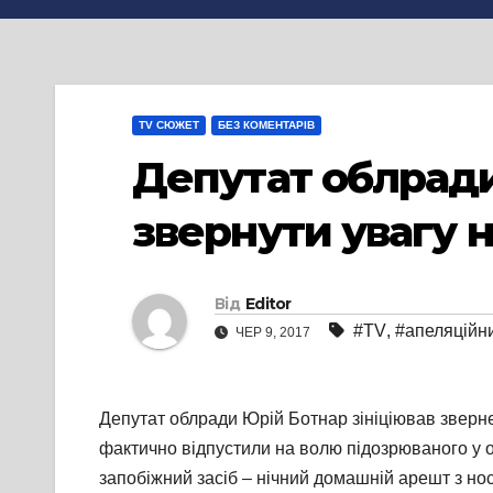
TV СЮЖЕТ
БЕЗ КОМЕНТАРІВ
Депутат облрад
звернути увагу 
Від
Editor
#TV
,
#апеляційн
ЧЕР 9, 2017
Депутат облради Юрій Ботнар зініціював зверн
фактично відпустили на волю підозрюваного у 
запобіжний засіб – нічний домашній арешт з но