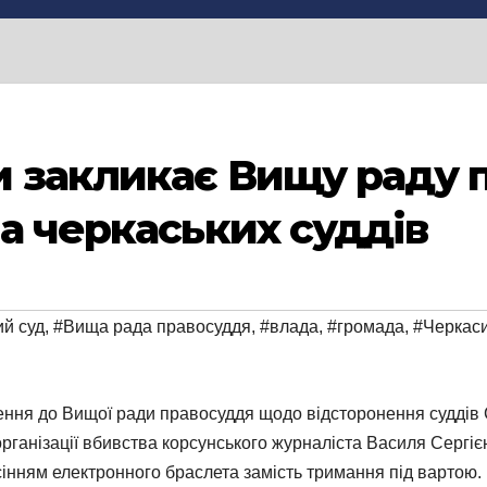
и закликає Вищу раду 
на черкаських суддів
ий суд
,
#Вища рада правосуддя
,
#влада
,
#громада
,
#Черкас
ення до Вищої ради правосуддя щодо відсторонення суддів С
організації вбивства корсунського журналіста Василя Сергі
сінням електронного браслета замість тримання під вартою.