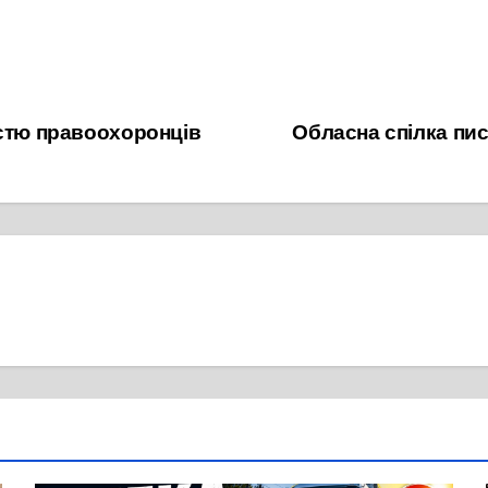
астю правоохоронців
Обласна спілка пи