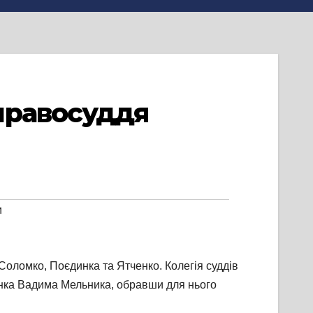
правосуддя
и
оломко, Поєдинка та Ятченко. Колегія суддів
єнка Вадима Мельника, обравши для нього