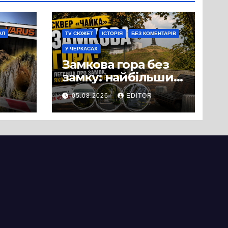
АЛ
TV СЮЖЕТ
ІСТОРІЯ
БЕЗ КОМЕНТАРІВ
У ЧЕРКАСАХ
Замкова гора без
замку: найбільший
історичний міф
05.08.2026
EDITOR
Черкас
ли
вряд
ати