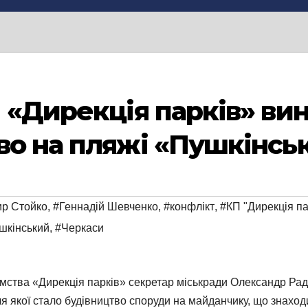
П «Дирекція парків» ви
во на пляжі «Пушкінсь
р Стойко
,
#Геннадій Шевченко
,
#конфлікт
,
#КП "Дирекція па
шкінський
,
#Черкаси
мства «Дирекція парків» секретар міськради Олександр Ра
я якої стало будівництво споруди на майданчику, що знаход