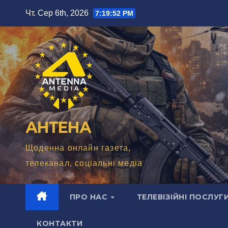
Перейти
Чт. Сер 6th, 2026
7:19:54 PM
до
вмісту
АНТЕНА
Щоденна онлайн газета,
телеканал, соціальні медіа
ПРО НАС
ТЕЛЕВІЗІЙНІ ПОСЛУГ
КОНТАКТИ