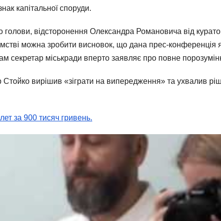
нак капітальної споруди.
ого голови, відсторонення Олександра Романовича від курато
мстві можна зробити висновок, що дана прес-конференція 
ам секретар міськради вперто заявляє про повне порозумінн
р Стойко вирішив «зіграти на випередження» та ухвалив рі
алет за 900 тисяч гривень.