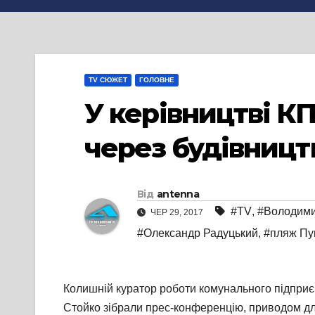
TV СЮЖЕТ
ГОЛОВНЕ
У керівництві К
через будівницт
Від
antenna
#TV
,
#Володими
ЧЕР 29, 2017
#Олександр Радуцький
,
#пляж Пу
Колишній куратор роботи комунального підприє
Стойко зібрали прес-конференцію, приводом дл