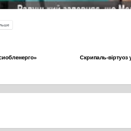
ільше
асиобленерго»
Скрипаль-віртуоз у