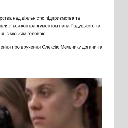
рства над діяльністю підприємства та
являється контраргументом пана Радуцького та
я із міським головою.
шення про вручення Олексію Мельнику догани та