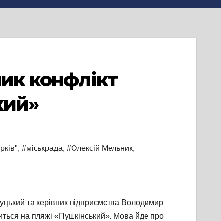
ник конфлікт
кий»
рків"
,
#міськрада
,
#Олексій Мельник
,
дуцький та керівник підприємства Володимир
иться на пляжі «Пушкінський». Мова йде про