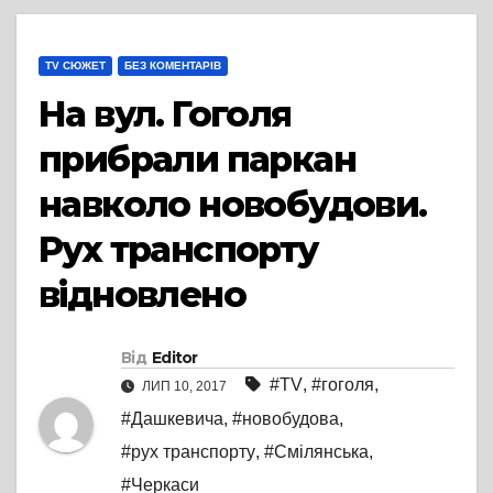
TV СЮЖЕТ
БЕЗ КОМЕНТАРІВ
На вул. Гоголя
прибрали паркан
навколо новобудови.
Рух транспорту
відновлено
Від
Editor
#TV
,
#гоголя
,
ЛИП 10, 2017
#Дашкевича
,
#новобудова
,
#рух транспорту
,
#Смілянська
,
#Черкаси