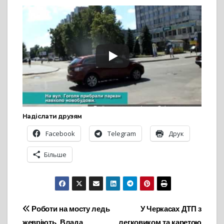
Надіслати друзям
Facebook
Telegram
Друк
Більше
Навігація
Роботи на мосту ледь
У Черкасах ДТП з
жевріють. Влада
легковиком та каретою