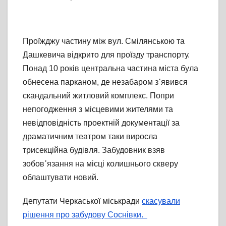
Проїжджу частину між вул. Смілянською та
Дашкевича відкрито для проїзду транспорту.
Понад 10 років центральна частина міста була
обнесена парканом, де незабаром з᾽явився
скандальний житловий комплекс. Попри
непогодження з місцевими жителями та
невідповідність проектній документації за
драматичним театром таки виросла
трисекційна будівля. Забудовник взяв
зобов᾽язання на місці колишнього скверу
облаштувати новий.
Депутати Черкаської міськради
скасували
рішення про забудову Соснівки.