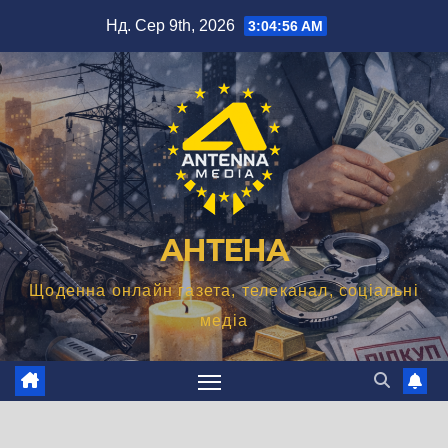
Перейти
Нд. Сер 9th, 2026
3:04:57 AM
до
вмісту
АНТЕНА
Щоденна онлайн газета, телеканал, соціальні
медіа