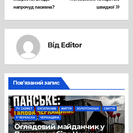
записів
напрочуд пасивна?
швидкої
Від
Editor
Пов’язаний запис
TV СЮЖЕТ
ЕКСКЛЮЗИВ
ЖИТТЯ
ЗОЛОТОНОША
СМІТТЯ
У ЧЕРКАСАХ
ЧЕРКАЩИНА
Оглядовий майданчик у