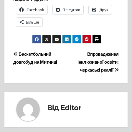
Facebook
Telegram
Друк
Більше
Навігація
Баскетбольний
Впровадження
довгобуд на Митниці
інклюзивної освіти:
записів
черкаські реалії
Від
Editor