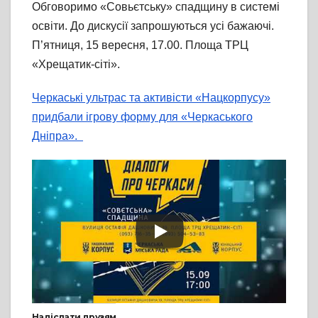
Обговоримо «Совьєтську» спадщину в системі
освіти. До дискусії запрошуються усі бажаючі.
П’ятниця, 15 вересня, 17.00. Площа ТРЦ
«Хрещатик-сіті».
Черкаські ультрас та активісти «Нацкорпусу»
придбали ігрову форму для «Черкаського
Дніпра».
Надіслати друзям