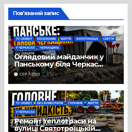
Пов’язаний запис
TV СЮЖЕТ
ЕКСКЛЮЗИВ
ЖИТТЯ
ЗОЛОТОНОША
СМІТТЯ
У ЧЕРКАСАХ
ЧЕРКАЩИНА
Оглядовий майданчик у
Панському біля Черкас
перетворився на занедбане
СЕР 7, 2026
сміттєзвалище
TV СЮЖЕТ
БЕЗ КОМЕНТАРІВ
ГОЛОВНЕ
ЖИТТЯ
У ЧЕРКАСАХ
Ремонт теплотраси на
вулиці Святотроїцькій