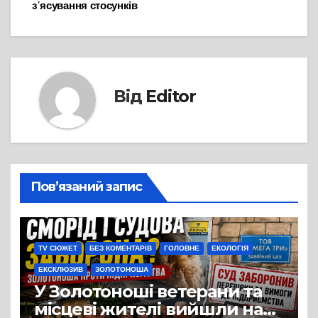
з᾽ясування стосунків
Від
Editor
Пов’язаний запис
TV СЮЖЕТ
БЕЗ КОМЕНТАРІВ
ГОЛОВНЕ
ЕКОЛОГІЯ
ЕКСКЛЮЗИВ
ЗОЛОТОНОША
У Золотоноші ветерани та
місцеві жителі вийшли на