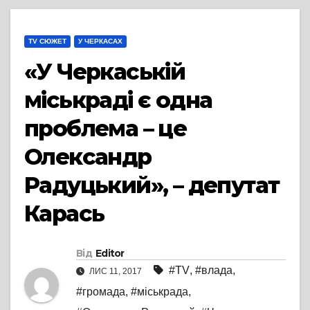
TV СЮЖЕТ
У ЧЕРКАСАХ
«У Черкаській
міськраді є одна
проблема – це
Олександр
Радуцький», – депутат
Карась
Від
Editor
#TV
,
#влада
,
ЛИС 11, 2017
#громада
,
#міськрада
,