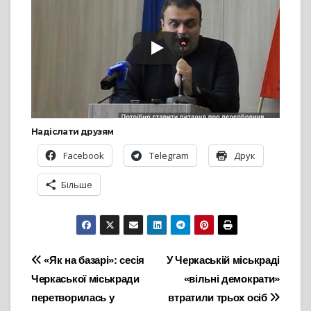
Надіслати друзям
Facebook
Telegram
Друк
Більше
Навігація
«Як на базарі»: сесія
У Черкаській міськраді
Черкаської міськради
«вільні демократи»
записів
перетворилась у
втратили трьох осіб