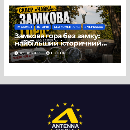
можна назвати
випадковістю
TV СЮЖЕТ
ІСТОРІЯ
БЕЗ КОМЕНТАРІВ
У ЧЕРКАСАХ
Замкова гора без замку:
найбільший історичний
міф Черкас
05.08.2026
EDITOR