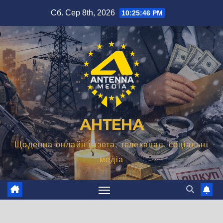
Перейти
Сб. Сер 8th, 2026
10:25:48 PM
до
вмісту
АНТЕНА
Щоденна онлайн газета, телеканал, соціальні
медіа