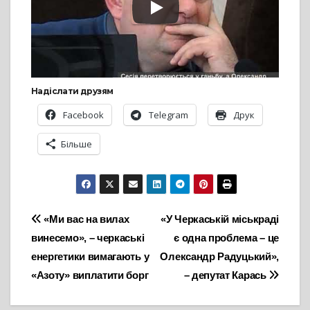
Надіслати друзям
Facebook
Telegram
Друк
Більше
Навігація
«Ми вас на вилах
«У Черкаській міськраді
винесемо», – черкаські
є одна проблема – це
записів
енергетики вимагають у
Олександр Радуцький»,
«Азоту» виплатити борг
– депутат Карась