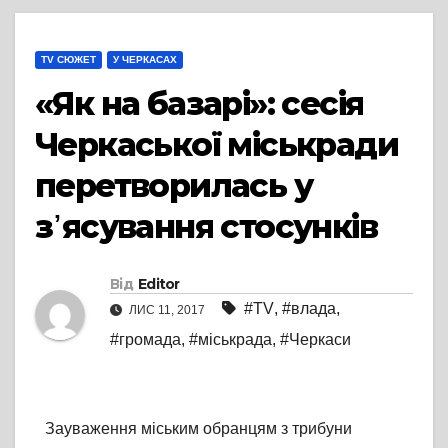
TV СЮЖЕТ
У ЧЕРКАСАХ
«Як на базарі»: сесія
Черкаської міськради
перетворилась у
з᾽ясування стосунків
Від
Editor
#TV
,
#влада
,
ЛИС 11, 2017
#громада
,
#міськрада
,
#Черкаси
Зауваження міським обранцям з трибуни