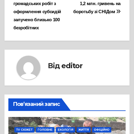
громадських робіт з
1,2 млн. гривень на
записів
оформлення субсидій
боротьбу зі СНІДом
залучено близько 100
безробітних
Від
editor
Пов’язаний запис
TV СЮЖЕТ
ГОЛОВНЕ
ЕКОЛОГІЯ
ЖИТТЯ
ОФІЦІЙНО