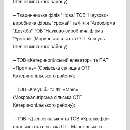
Шевченківського району);
– Тваринницька філія “Нова” ТОВ “Науково-
виробнича фірма “Урожай” та Філія “Агрофірма
“Дружба” ТОВ “Науково-виробнича фірма
“Урожай” (Моринськасільська ОТГ Корсунь-
Шевченківського району);
– ТОВ «Катеринопілський елеватор» та ПАТ
«Промінь» (Єрківська селищна ОТГ
Катеринопільського району);
– ТОВ «Кочубій» та ФГ «Мрія»
(Мокрокалигірська сільська ОТГ
Катеринопільського району);
– ТОВ «Дзензелівське» та ТОВ «Кролікофф»
(Іваньківська сільська ОТГ Маньківського