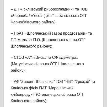
– ДП «Іркліївський риборозплідник» та ТОВ
«Чорнобайм’ясо» (Іркліївська сільська ОТГ
Чорнобаївського району);
– ПрАТ «Шполянський завод продтоварів» та
ПП Мальчик П.О. (Шполянська міська ОТГ
Шполянського району);
– СТОВ «АФ «Вись» та СФ «Деметра»
(Матусівська сільська ОТГ Шполянського
району);
– АФ “Заповіт Шевченка” ТОВ “НВФ “Урожай” та
Канівська філія ПАТ “Миронівський
хлібопродукт” (Степанецька сільська ОТГ
Канівського району);