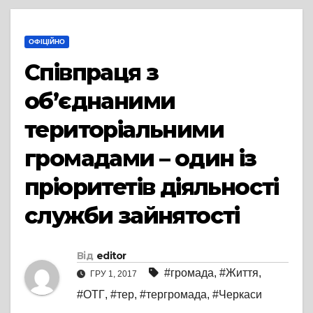
ОФІЦІЙНО
Співпраця з
об’єднаними
територіальними
громадами – один із
пріоритетів діяльності
служби зайнятості
Від
editor
#громада
,
#Життя
,
ГРУ 1, 2017
#ОТГ
,
#тер
,
#тергромада
,
#Черкаси