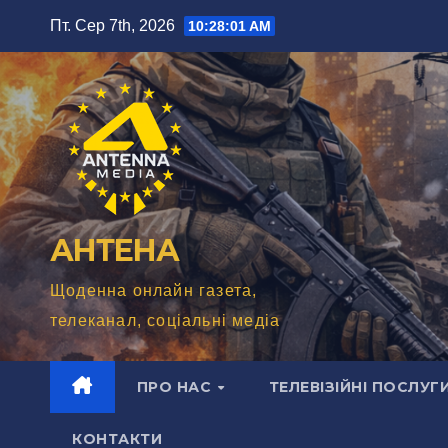
Перейти
Пт. Сер 7th, 2026
10:28:03 AM
до
вмісту
АНТЕНА
Щоденна онлайн газета,
телеканал, соціальні медіа
ПРО НАС
ТЕЛЕВІЗІЙНІ ПОСЛУГ
КОНТАКТИ