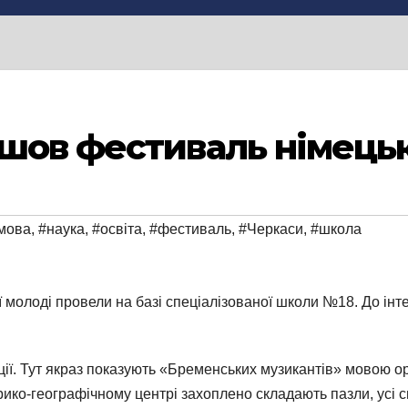
шов фестиваль німецьк
 мова
,
#наука
,
#освіта
,
#фестиваль
,
#Черкаси
,
#школа
 молоді провели на базі спеціалізованої школи №18. До інте
ії. Тут якраз показують «Бременських музикантів» мовою ор
орико-географічному центрі захоплено складають пазли, усі