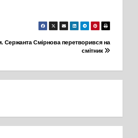
м. Сержанта Смірнова перетворився на
смітник