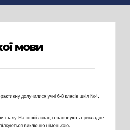
ої мови
рактивну долучилися учні 6-8 класів шкіл №4,
игіналу. На іншій локації опановують прикладне
 спілкуються виключно німецькою.