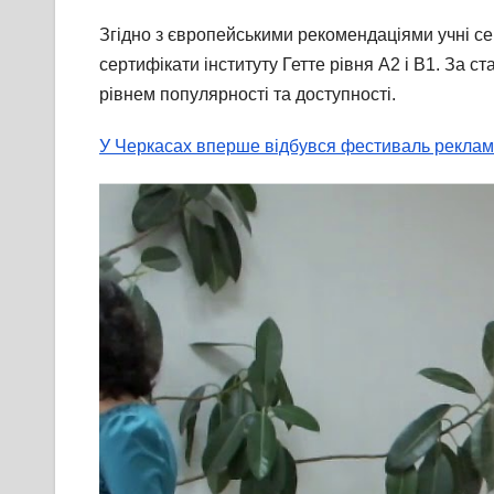
Згідно з європейськими рекомендаціями учні се
сертифікати інституту Гетте рівня А2 і В1. За с
рівнем популярності та доступності.
У Черкасах вперше відбувся фестиваль реклам