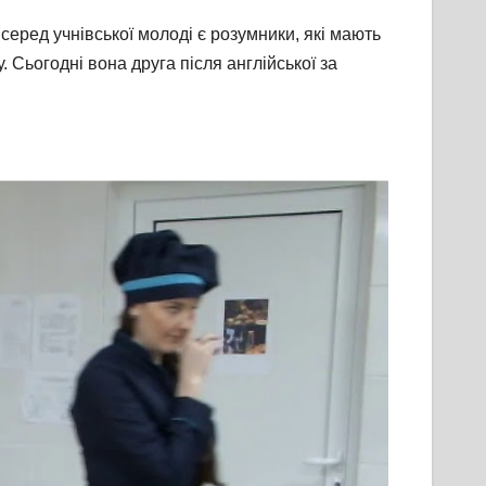
еред учнівської молоді є розумники, які мають
 Сьогодні вона друга після англійської за