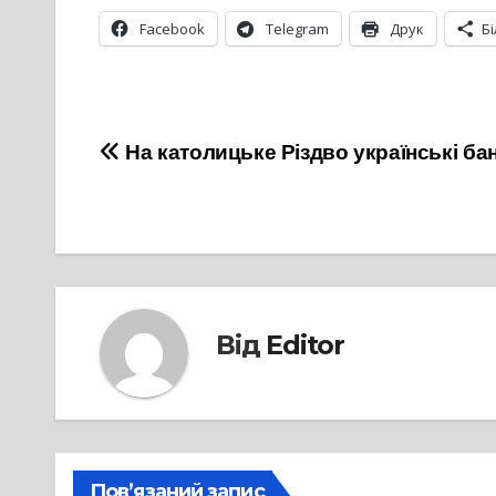
Facebook
Telegram
Друк
Б
Навігація
На католицьке Різдво українські б
записів
Від
Editor
Пов’язаний запис