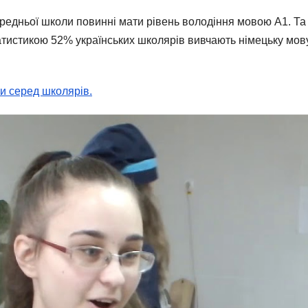
редньої школи повинні мати рівень володіння мовою А1. Та с
татистикою 52% українських школярів вивчають німецьку мову.
и серед школярів.