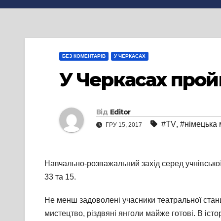
БЕЗ КОМЕНТАРІВ
У ЧЕРКАСАХ
У Черкасах прой
Від
Editor
#TV
,
#німецька
ГРУ 15, 2017
Навчально-розважальний захід серед учнівської
33 та 15.
Не менш задоволені учасники театральної станц
мистецтво, різдвяні янголи майже готові. В іст