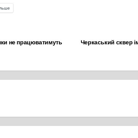
ільше
анки не працюватимуть
Черкаський сквер і