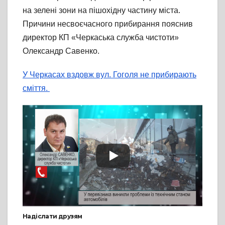
на зелені зони на пішохідну частину міста.
Причини несвоєчасного прибирання пояснив
директор КП «Черкаська служба чистоти»
Олександр Савенко.
У Черкасах вздовж вул. Гоголя не прибирають
сміття.
Надіслати друзям