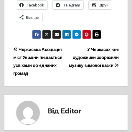
Facebook
Telegram
Друк
Більше
Навігація
Черкаська Асоціація
У Черкасах юні
міст України пишається
художники зобразили
записів
успіхами об᾽єднаних
музику зимової казки
громад
Від
Editor