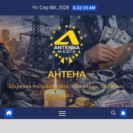
Перейти
Чт. Сер 6th, 2026
6:22:16 AM
до
вмісту
АНТЕНА
Щоденна онлайн газета, телеканал, соціальні
медіа