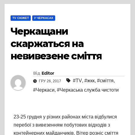
TV СЮЖЕТ
У ЧЕРКАСАХ
Черкащани
скаржаться на
невивезене сміття
Від
Editor
#TV
,
#жкк
,
#сміття
,
ГРУ 26, 2017
#Черкаси
,
#Черкаська служба чистоти
23-25 грудня у різних районах міста відбулися
перебої з вивезенням побутових відходів з
контейнерних майданчиків. Вітер розніс сміття