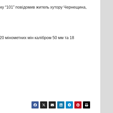
нку “101” повідомив житель хутору Чернещина,
20 мінометних мін калібром 50 мм та 18