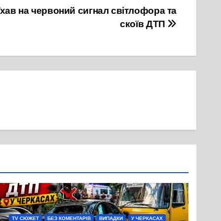
їхав на червоний сигнал світлофора та
скоїв ДТП
TV СЮЖЕТ
БЕЗ КОМЕНТАРІВ
ВИПАДКИ
У ЧЕРКАСАХ