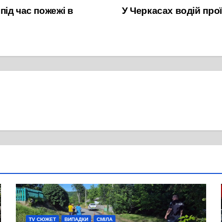
ід час пожежі в
У Черкасах водій про
TV СЮЖЕТ
ВИПАДКИ
СМІЛА