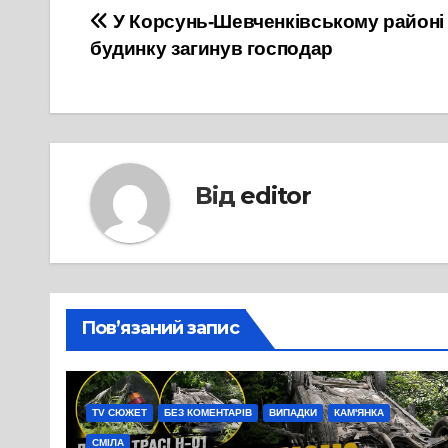
Навігація
У Корсунь-Шевченківському районі п
будинку загинув господар
записів
Від
editor
Пов’язаний запис
TV СЮЖЕТ
БЕЗ КОМЕНТАРІВ
ВИПАДКИ
КАМ'ЯНКА
СМІЛА