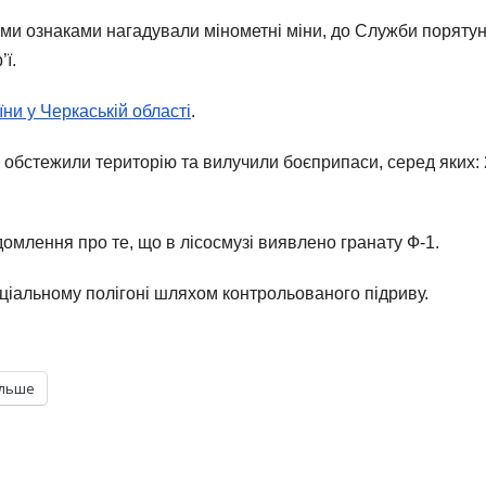
іми ознаками нагадували мінометні міни, до Служби поряту
ї.
ни у Черкаській області
.
о обстежили територію та вилучили боєприпаси, серед яких: 
домлення про те, що в лісосмузі виявлено гранату Ф-1.
еціальному полігоні шляхом контрольованого підриву.
ільше