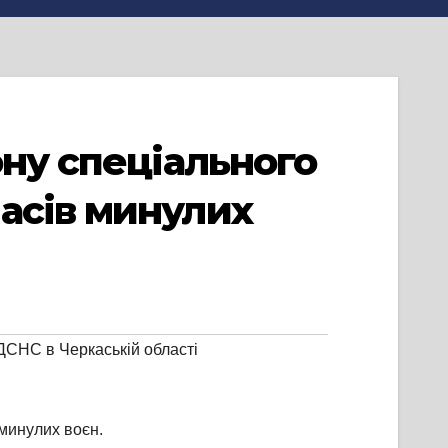
ону спеціального
асів минулих
ДСНС в Черкаській області
 минулих воєн.