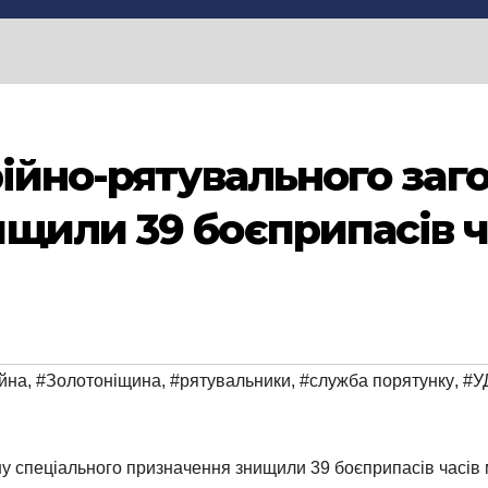
рійно-рятувального заг
щили 39 боєприпасів ч
йна
,
#Золотоніщина
,
#рятувальники
,
#служба порятунку
,
#У
ону спеціального призначення знищили 39 боєприпасів часів