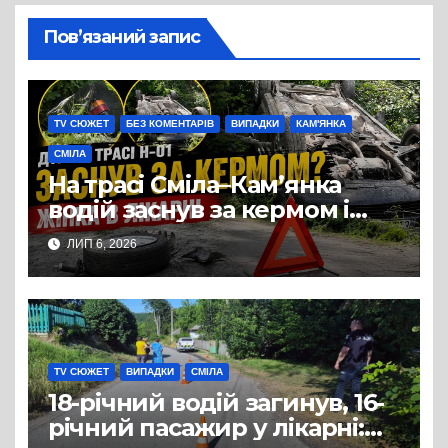
Пов’язаний запис
TV СЮЖЕТ
БЕЗ КОМЕНТАРІВ
ВИПАДКИ
КАМ'ЯНКА
СМІЛА
На трасі Сміла–Кам’янка
водій заснув за кермом і
спричинив ДТП:
ЛИП 6, 2026
постраждала жінка
TV СЮЖЕТ
ВИПАДКИ
СМІЛА
18-річний водій загинув, 16-
річний пасажир у лікарні: