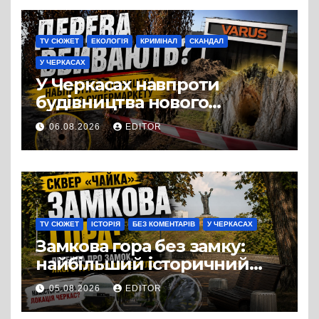
TV СЮЖЕТ
ЕКОЛОГІЯ
КРИМІНАЛ
СКАНДАЛ
У ЧЕРКАСАХ
У Черкасах навпроти
будівництва нового
супермаркету VARUS на
06.08.2026
EDITOR
проспекті Перемоги всохли
дерева. І це навряд чи
можна назвати
випадковістю
TV СЮЖЕТ
ІСТОРІЯ
БЕЗ КОМЕНТАРІВ
У ЧЕРКАСАХ
Замкова гора без замку:
найбільший історичний
міф Черкас
05.08.2026
EDITOR