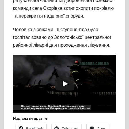
рятувальної частини та добровільної пожежної
команди села Скорівка встиг охопити покрівлю
та перекриття надвірної споруди.
Чоловіка з опіками І-ІІ ступеня тіла було
госпіталізовано до Золотоніської центральної
районної лікарні для проходження лікування.
Надіслати друзям
Facebook
Telegram
Друк