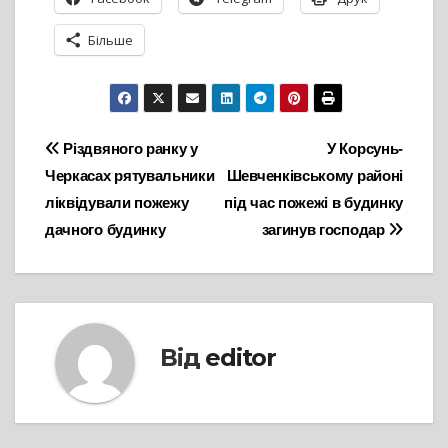
Більше
Навігація
Різдвяного ранку у
У Корсунь-
Черкасах рятувальники
Шевченківському районі
записів
ліквідували пожежу
під час пожежі в будинку
дачного будинку
загинув господар
Від
editor