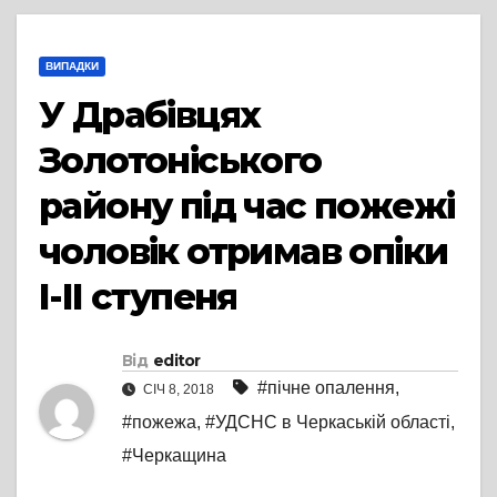
ВИПАДКИ
У Драбівцях
Золотоніського
району під час пожежі
чоловік отримав опіки
І-ІІ ступеня
Від
editor
#пічне опалення
,
СІЧ 8, 2018
#пожежа
,
#УДСНС в Черкаській області
,
#Черкащина