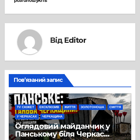
розголошують
Від
Editor
Пов’язаний запис
TV СЮЖЕТ
ЕКСКЛЮЗИВ
ЖИТТЯ
ЗОЛОТОНОША
СМІТТЯ
У ЧЕРКАСАХ
ЧЕРКАЩИНА
Оглядовий майданчик у
Панському біля Черкас