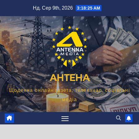
Перейти
Нд. Сер 9th, 2026
3:18:26 AM
до
вмісту
АНТЕНА
Щоденна онлайн газета, телеканал, соціальні
медіа