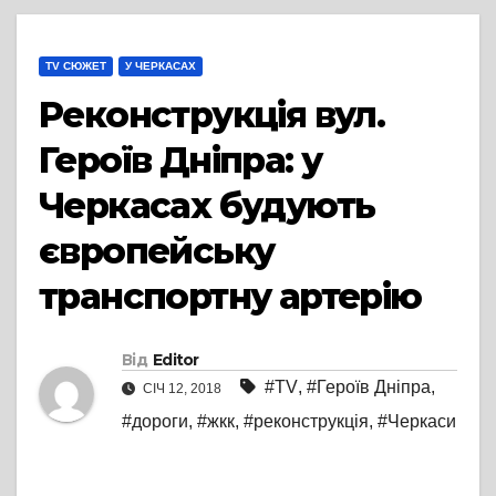
TV СЮЖЕТ
У ЧЕРКАСАХ
Реконструкція вул.
Героїв Дніпра: у
Черкасах будують
європейську
транспортну артерію
Від
Editor
#TV
,
#Героїв Дніпра
,
СІЧ 12, 2018
#дороги
,
#жкк
,
#реконструкція
,
#Черкаси