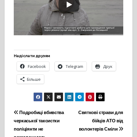
Надіслати друзям
Facebook
Telegram
Друк
Більше
Навігація
Подробиці вбивства
Святкові страви для
черкаської таксистки
бійців АТО від
записів
поліціянти не
волонтерів Сміли