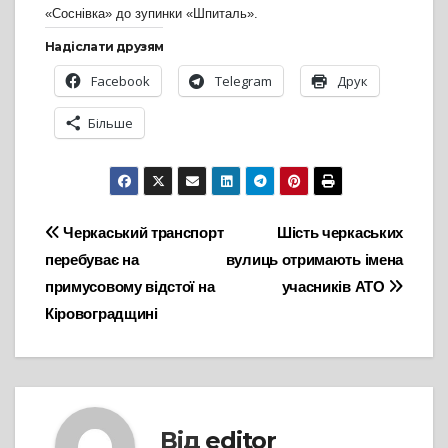
«Соснівка» до зупинки «Шпиталь».
Надіслати друзям
Facebook
Telegram
Друк
Більше
Навігація
Черкаський транспорт
Шість черкаських
перебуває на
вулиць отримають імена
записів
примусовому відстої на
учасників АТО
Кіровоградщині
Від
editor