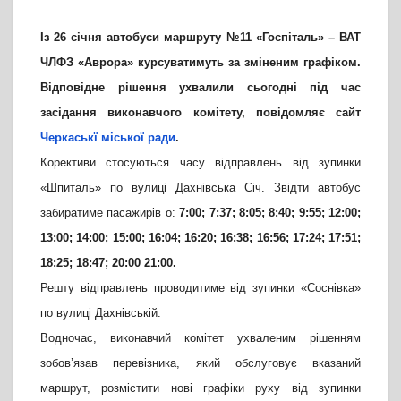
Із 26 січня автобуси маршруту №11 «Госпіталь» – ВАТ
ЧЛФЗ «Аврора» курсуватимуть за зміненим графіком.
Відповідне рішення ухвалили сьогодні під час
засідання виконавчого комітету, повідомляє сайт
Черкаськї міської ради
.
Корективи стосуються часу відправлень від зупинки
«Шпиталь» по вулиці Дахнівська Січ.
Звідти автобус
забиратиме пасажирів о:
7:00; 7:37; 8:05; 8:40; 9:55; 12:00;
13:00; 14:00; 15:00; 16:04; 16:20; 16:38; 16:56; 17:24; 17:51;
18:25; 18:47; 20:00 21:00.
Решту відправлень проводитиме від зупинки «Соснівка»
по вулиці Дахнівській.
Водночас, виконавчий комітет ухваленим рішенням
зобов’язав перевізника, який обслуговує вказаний
маршрут, розмістити нові графіки руху від зупинки