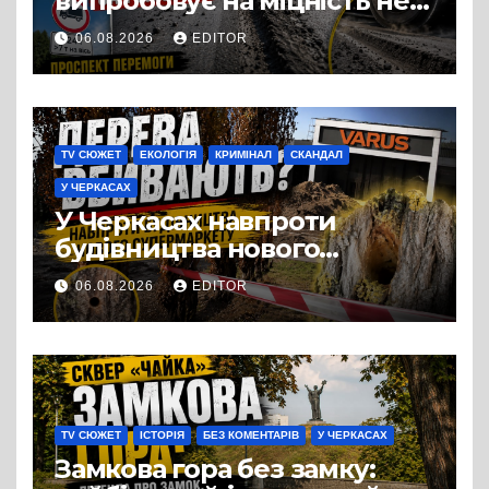
випробовує на міцність не
лише людей, а й дороги
06.08.2026
EDITOR
Черкас
TV СЮЖЕТ
ЕКОЛОГІЯ
КРИМІНАЛ
СКАНДАЛ
У ЧЕРКАСАХ
У Черкасах навпроти
будівництва нового
супермаркету VARUS на
06.08.2026
EDITOR
проспекті Перемоги всохли
дерева. І це навряд чи
можна назвати
випадковістю
TV СЮЖЕТ
ІСТОРІЯ
БЕЗ КОМЕНТАРІВ
У ЧЕРКАСАХ
Замкова гора без замку: