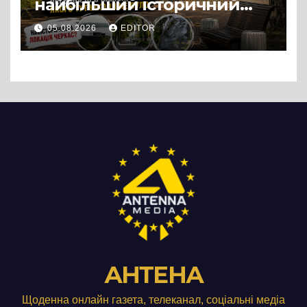
найбільший історичний
міф Черкас
05.08.2026
EDITOR
АНТЕНА
Щоденна онлайн газета, телеканал, соціальні медіа