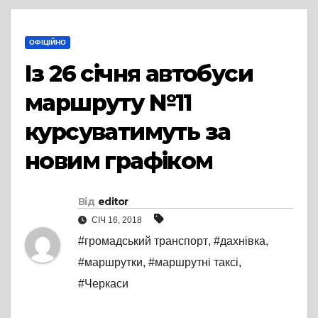
ОФІЦІЙНО
Із 26 січня автобуси
маршруту №11
курсуватимуть за
новим графіком
Від
editor
СІЧ 16, 2018
#громадський транспорт
,
#дахнівка
,
#маршрутки
,
#маршрутні таксі
,
#Черкаси