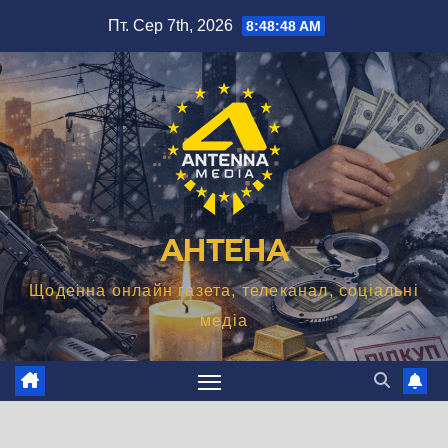
Перейти
Пт. Сер 7th, 2026
8:48:49 AM
до
вмісту
АНТЕНА
Щоденна онлайн газета, телеканал, соціальні
медіа