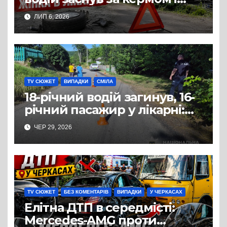
спричинив ДТП:
ЛИП 6, 2026
постраждала жінка
TV СЮЖЕТ
ВИПАДКИ
СМІЛА
18-річний водій загинув, 16-
річний пасажир у лікарні:
ДТП з квадроциклом на
ЧЕР 29, 2026
Смілянщині
TV СЮЖЕТ
БЕЗ КОМЕНТАРІВ
ВИПАДКИ
У ЧЕРКАСАХ
Елітна ДТП в середмісті:
Mercedes-AMG проти