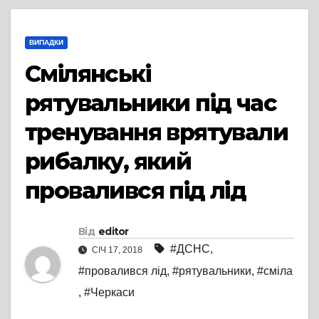
ВИПАДКИ
Смілянські
рятувальники під час
тренування врятували
рибалку, який
провалився під лід
Від
editor
#ДСНС
,
СІЧ 17, 2018
#провалився лід
,
#рятувальники
,
#сміла
,
#Черкаси