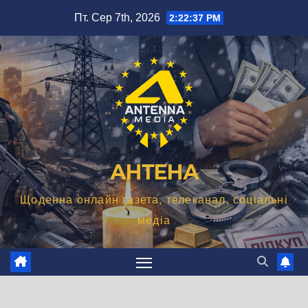
Перейти
Пт. Сер 7th, 2026
2:22:38 PM
до
вмісту
АНТЕНА
Щоденна онлайн газета, телеканал, соціальні
медіа