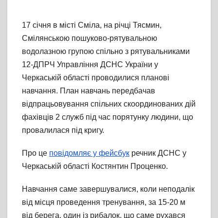
17 січня в місті Сміла, на річці Тясмин,
Смілянською пошуково-рятувальною
водола
зною групою спільно з рятувальниками
12-ДПРЧ Управління ДСНС України у
Черкаській області проводилися планові
навчання. План навчань передбачав
відпрацьовування спільних скоординованих дій
фахівців 2 служб під час порятунку людини, що
провалилася під кригу.
Про це
повідомляє у фейсбук
речник ДСНС у
Черкаській області Костянтин Проценко.
Навчання саме завершувалися, коли неподалік
від місця проведення тренування, за 15-20 м
від берега, один із рибалок, що саме рухався