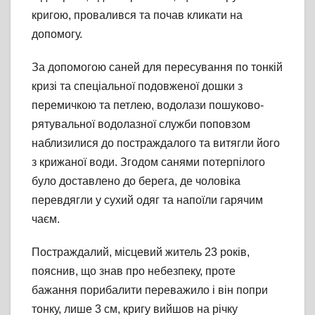
кригою, провалився та почав кликати на
допомогу.
За допомогою саней для пересування по тонкій
кризі та спеціальної подовженої дошки з
перемичкою та петлею, водолази пошуково-
рятувальної водолазної служби поповзом
наблизилися до постраждалого та витягли його
з крижаної води. Згодом санями потерпілого
було доставлено до берега, де чоловіка
перевдягли у сухий одяг та напоїли гарячим
чаєм.
Постраждалий, місцевий житель 23 років,
пояснив, що знав про небезпеку, проте
бажання порибалити переважило і він попри
тонку, лише 3 см, кригу вийшов на річку