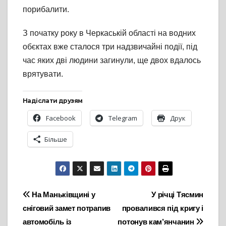
порибалити.
З початку року в Черкаській області на водних
обєктах вже сталося три надзвичайні події, під
час яких дві людини загинули, ще двох вдалось
врятувати.
Надіслати друзям
Facebook
Telegram
Друк
Більше
Навігація
На Маньківщині у
У річці Тясмин
сніговий замет потрапив
провалився під кригу і
записів
автомобіль із
потонув кам’янчанин