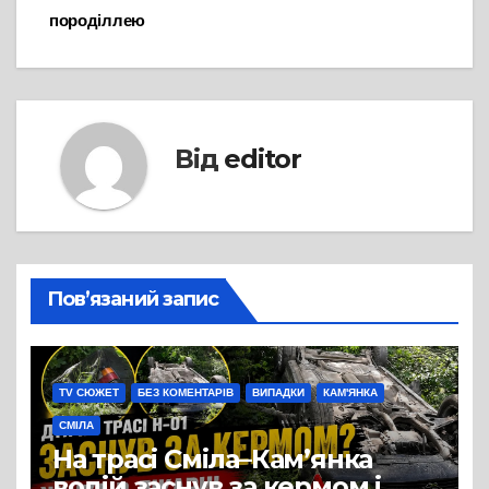
породіллею
Від
editor
Пов’язаний запис
TV СЮЖЕТ
БЕЗ КОМЕНТАРІВ
ВИПАДКИ
КАМ'ЯНКА
СМІЛА
На трасі Сміла–Кам’янка
водій заснув за кермом і