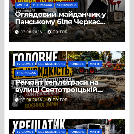
СМІТТЯ
У ЧЕРКАСАХ
ЧЕРКАЩИНА
Оглядовий майданчик у
Панському біля Черкас
перетворився на занедбане
07.08.2026
EDITOR
сміттєзвалище
TV СЮЖЕТ
БЕЗ КОМЕНТАРІВ
ГОЛОВНЕ
ЖИТТЯ
У ЧЕРКАСАХ
Ремонт теплотраси на
вулиці Святотроїцькій
затягнувся порівняно із
07.08.2026
EDITOR
запланованими термінами.
Вулицю досі не відкрили
для руху
TV СЮЖЕТ
БЕЗ КОМЕНТАРІВ
ГОЛОВНЕ
ЖИТТЯ