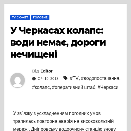
TV СЮЖЕТ
ГОЛОВНЕ
У Черкасах колапс:
води немає, дороги
нечищені
Від
Editor
#TV
,
#водопостачання
,
СІЧ 19, 2018
#колапс
,
#оперативний штаб
,
#Черкаси
У зв᾽язку з ускладненням погодних умов
трапилась повторна аварія на високовольтній
мережі. Дніпровську водоочисну станцію знову