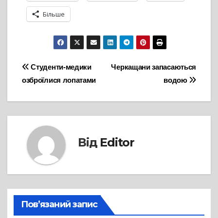
Більше
Навігація
Студенти-медики
Черкащани запасаються
озброїлися лопатами
водою
записів
Від
Editor
Пов’язаний запис