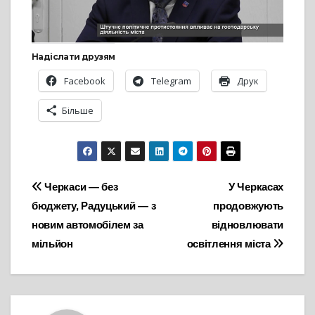
Надіслати друзям
Facebook
Telegram
Друк
Більше
Навігація
Черкаси — без
У Черкасах
бюджету, Радуцький — з
продовжують
записів
новим автомобілем за
відновлювати
мільйон
освітлення міста