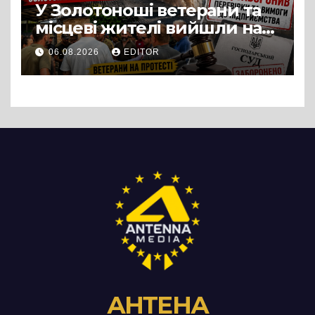
У Золотоноші ветерани та
місцеві жителі вийшли на
протест до стін
06.08.2026
EDITOR
підприємства ТОВ «Омега
Три», що займається
виробництвом м’яса птиці
АНТЕНА