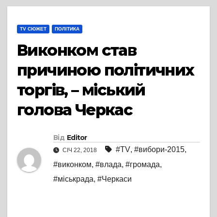
TV СЮЖЕТ
ПОЛІТИКА
Виконком став
причиною політичних
торгів, – міський
голова Черкас
Від
Editor
#TV
,
#вибори-2015
,
СІЧ 22, 2018
#виконком
,
#влада
,
#громада
,
#міськрада
,
#Черкаси