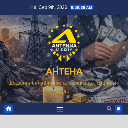
Перейти
Нд. Сер 9th, 2026
6:50:37 AM
до
вмісту
АНТЕНА
Щоденна онлайн газета, телеканал, соціальні
медіа