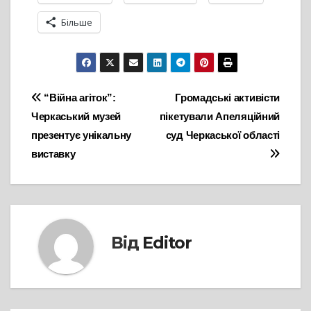
Більше
Навігація
“Війна агіток”:
Громадські активісти
Черкаський музей
пікетували Апеляційний
записів
презентує унікальну
суд Черкаської області
виставку
Від
Editor