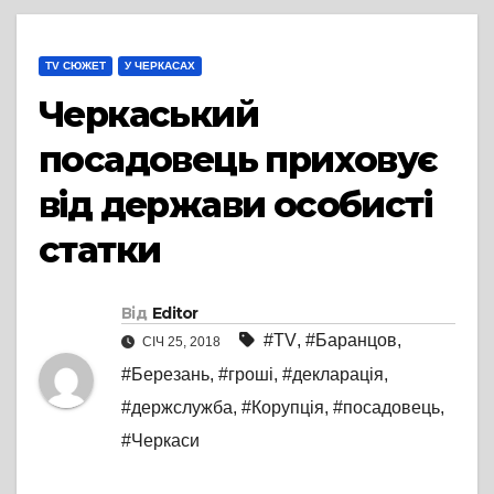
TV СЮЖЕТ
У ЧЕРКАСАХ
Черкаський
посадовець приховує
від держави особисті
статки
Від
Editor
#TV
,
#Баранцов
,
СІЧ 25, 2018
#Березань
,
#гроші
,
#декларація
,
#держслужба
,
#Корупція
,
#посадовець
,
#Черкаси