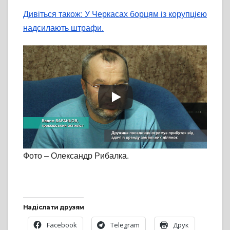
Дивіться також: У Черкасах борцям із корупцією
надсилають штрафи.
Фото – Олександр Рибалка.
Надіслати друзям
Facebook
Telegram
Друк