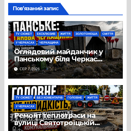
Пов’язаний запис
TV СЮЖЕТ
ЕКСКЛЮЗИВ
ЖИТТЯ
ЗОЛОТОНОША
СМІТТЯ
У ЧЕРКАСАХ
ЧЕРКАЩИНА
Оглядовий майданчик у
Панському біля Черкас
перетворився на занедбане
СЕР 7, 2026
сміттєзвалище
TV СЮЖЕТ
БЕЗ КОМЕНТАРІВ
ГОЛОВНЕ
ЖИТТЯ
У ЧЕРКАСАХ
Ремонт теплотраси на
вулиці Святотроїцькій
затягнувся порівняно із