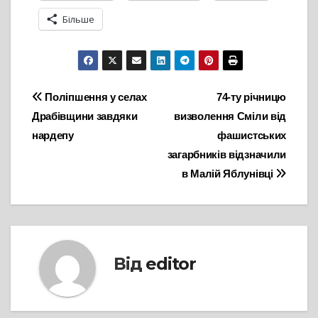
Більше
Навігація
Поліпшення у селах
74-ту річницю
Драбівщини завдяки
визволення Сміли від
записів
нардепу
фашистських
загарбників відзначили
в Малій Яблунівці
Від
editor