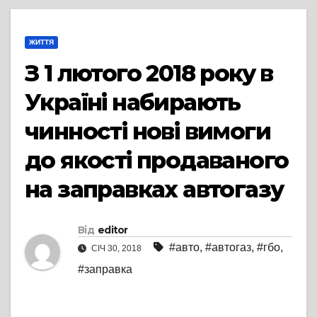
ЖИТТЯ
З 1 лютого 2018 року в
Україні набирають
чинності нові вимоги
до якості продаваного
на заправках автогазу
Від
editor
#авто
,
#автогаз
,
#гбо
,
СІЧ 30, 2018
#заправка