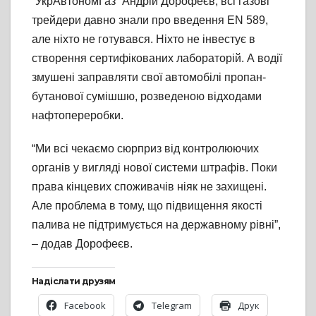
“УкрАвтономГаз” Андрій Дорофеєв, всі газові
трейдери давно знали про введення EN 589,
але ніхто не готувався. Ніхто не інвестує в
створення сертифікованих лабораторій. А водії
змушені заправляти свої автомобілі пропан-
бутанової сумішшю, розведеною відходами
нафтопереробки.
“Ми всі чекаємо сюрприз від контролюючих
органів у вигляді нової системи штрафів. Поки
права кінцевих споживачів ніяк не захищені.
Але проблема в тому, що підвищення якості
палива не підтримується на державному рівні”,
– додав Дорофеєв.
Надіслати друзям
Facebook
Telegram
Друк