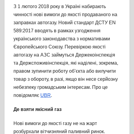
З 1 лютого 2018 року в Україні набирають
чинності нові вимоги до якості продаваного на
заправках автогазу. Новий стандарт ДСТУ EN
589:2017 вводять в рамках узгодження
українського законодавства з нормативами
Європейського Союзу. Перевіркою якості
автогазу на АЗС займуться Держекоінспекція
та Держспоживінспекція, які наділені, зокрема,
правом зупинити роботу об’єкта або вилучити
товар з обороту, в разі, якщо він несе серйозну
небезпеку громадським інтересам. Про це
повідомляє
UBR
.
Де взяти якісний газ
Нові вимоги до якості газу не на жарт
розбурхали вітчизняний паливний ринок.