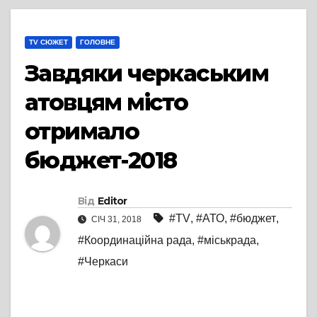
TV СЮЖЕТ
ГОЛОВНЕ
Завдяки черкаським
атовцям місто
отримало
бюджет-2018
Від
Editor
#TV
,
#АТО
,
#бюджет
,
СІЧ 31, 2018
#Координаційна рада
,
#міськрада
,
#Черкаси