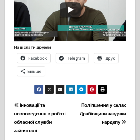
Надіслати друзям
Facebook
Telegram
Друк
Більше
Навігація
Інновації та
Поліпшення у селах
нововведення в роботі
Драбівщини завдяки
записів
обласної служби
нардепу
зайнятості