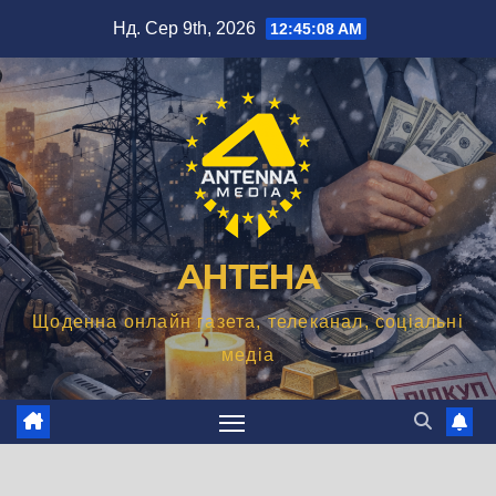
Перейти
Нд. Сер 9th, 2026
12:45:09 AM
до
вмісту
АНТЕНА
Щоденна онлайн газета, телеканал, соціальні
медіа