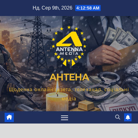
Перейти
Нд. Сер 9th, 2026
4:12:59 AM
до
вмісту
АНТЕНА
Щоденна онлайн газета, телеканал, соціальні
медіа