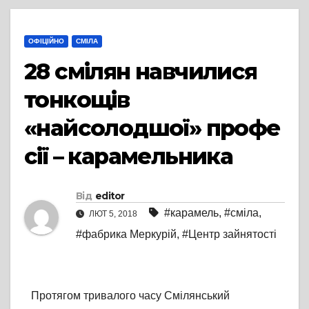
ОФІЦІЙНО
СМІЛА
28 смілян навчилися
тонкощів
«найсолодшої» профе
сії – карамельника
Від
editor
#карамель
,
#сміла
,
ЛЮТ 5, 2018
#фабрика Меркурій
,
#Центр зайнятості
Протягом тривалого часу Смілянський