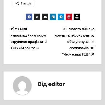
Більше
Навігація
У Смілі
З 1 лютого змінено
каналізаційним газом
номер телефону центру
записів
отруїлися працівники
обслуговування
ТОВ «Агро Рось»
споживачів ВП
“Черкаська ТЕЦ”
Від
editor