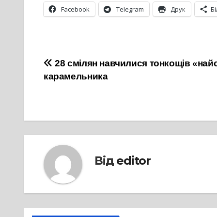
Facebook
Telegram
Друк
Б
Навігація
28 смілян навчилися тонкощів «най
карамельника
записів
Від
editor