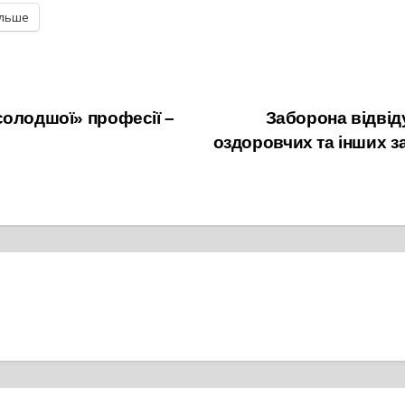
ільше
солодшої» професії –
Заборона відвід
оздоровчих та інших з