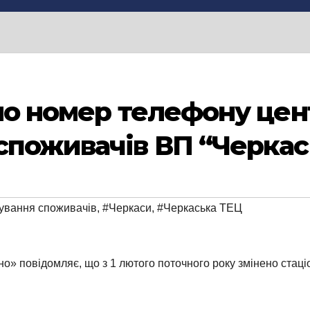
ено номер телефону цен
споживачів ВП “Черкас
ування споживачів
,
#Черкаси
,
#Черкаська ТЕЦ
о» повідомляє, що з 1 лютого поточ
ного року змінено ста