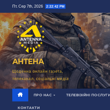
Перейти
Пт. Сер 7th, 2026
2:22:44 PM
до
вмісту
АНТЕНА
Щоденна онлайн газета,
телеканал, соціальні медіа
ПРО НАС
ТЕЛЕВІЗІЙНІ ПОСЛУГ
КОНТАКТИ