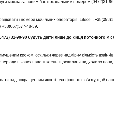
луги можна за новим багатоканальним номером (0472)31-96
цювати і номери мобільних операторів: Lifecell: +38(093)17
/ +38(067)577-48-39.
(0472) 31-90-90 будуть діяти лише до кінця поточного міс
ушеним кроком, оскільки через надмірну кількість дзвінків
періоди пікових навантажень, щохвилини надходило понад 30
ати над покращенням якості телефонного зв’язку, щоб наші