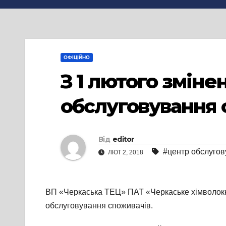
ОФІЦІЙНО
З 1 лютого змін
обслуговування 
Від
editor
#центр обслугов
ЛЮТ 2, 2018
ВП «Черкаська ТЕЦ» ПАТ «Черкаське хімволокн
обслуговування споживачів.