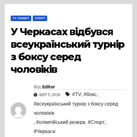
TV СЮЖЕТ
СПОРТ
У Черкасах відбувся
всеукраїнський турнір
з боксу серед
чоловіків
Від
Editor
#TV
,
#бокс
,
БЕР 5, 2018
#всеукраїнський турнір з боксу серед
чоловіків
,
#олімпійський резерв
,
#Спорт
,
#Черкаси