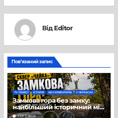
Від
Editor
Пов’язаний запис
TV СЮЖЕТ
ІСТОРІЯ
БЕЗ КОМЕНТАРІВ
У ЧЕРКАСАХ
Замкова гора без замку:
найбільший історичний міф
Черкас
СЕР 5, 2026