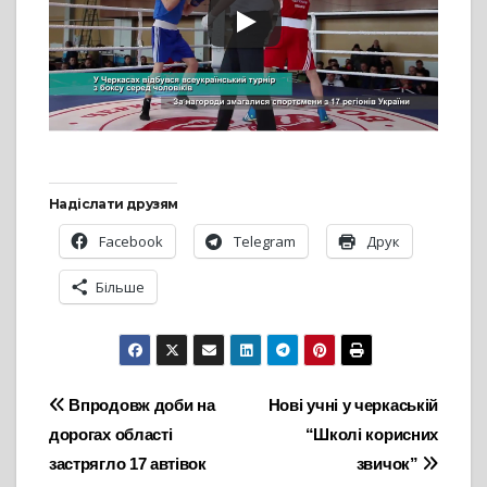
Надіслати друзям
Facebook
Telegram
Друк
Більше
Навігація
Впродовж доби на
Нові учні у черкаській
дорогах області
“Школі корисних
записів
застрягло 17 автівок
звичок”