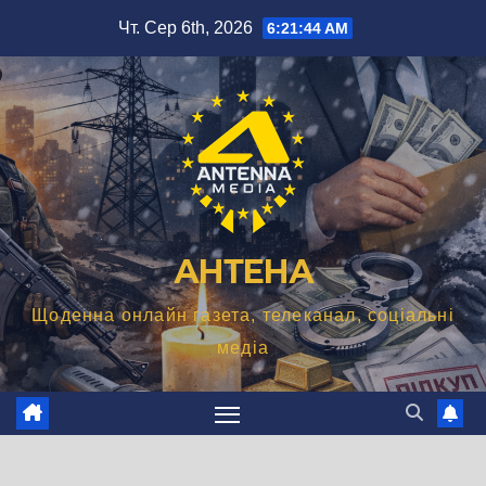
Перейти
Чт. Сер 6th, 2026
6:21:45 AM
до
вмісту
АНТЕНА
Щоденна онлайн газета, телеканал, соціальні
медіа