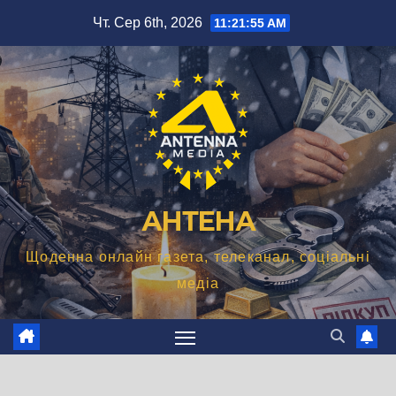
Перейти
Чт. Сер 6th, 2026
11:21:56 AM
до
вмісту
АНТЕНА
Щоденна онлайн газета, телеканал, соціальні
медіа