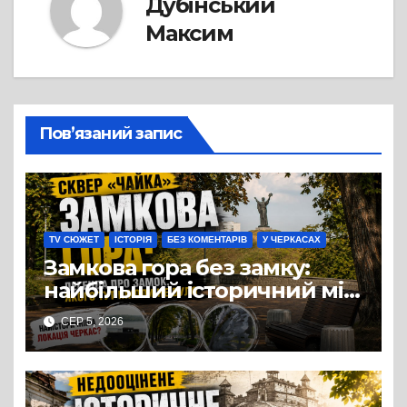
Дубінський
Максим
Пов’язаний запис
TV СЮЖЕТ
ІСТОРІЯ
БЕЗ КОМЕНТАРІВ
У ЧЕРКАСАХ
Замкова гора без замку:
найбільший історичний міф
Черкас
СЕР 5, 2026