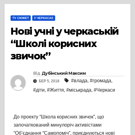
TV СЮЖЕТ
У ЧЕРКАСАХ
Нові учні у черкаській
“Школі корисних
звичок”
Від
Дубінський Максим
#влада
,
#громада
,
БЕР 5, 2018
#діти
,
#Життя
,
#міськрада
,
#Черкаси
До проекту “Школа корисних звичок”, що
започаткований минулоріч активістами
“Об’єднання “Самопоміч”, приєднуються нові