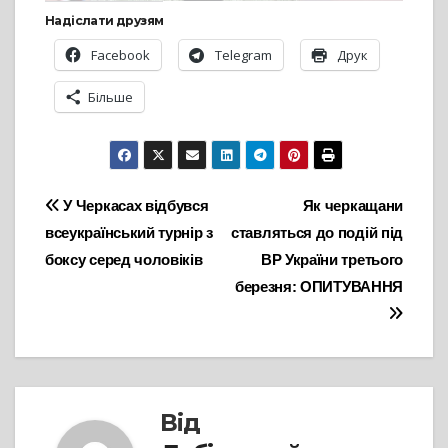
Надіслати друзям
Facebook
Telegram
Друк
Більше
Навігація
У Черкасах відбувся
Як черкащани
всеукраїнський турнір з
ставляться до подій під
записів
боксу серед чоловіків
ВР України третього
березня: ОПИТУВАННЯ
Від