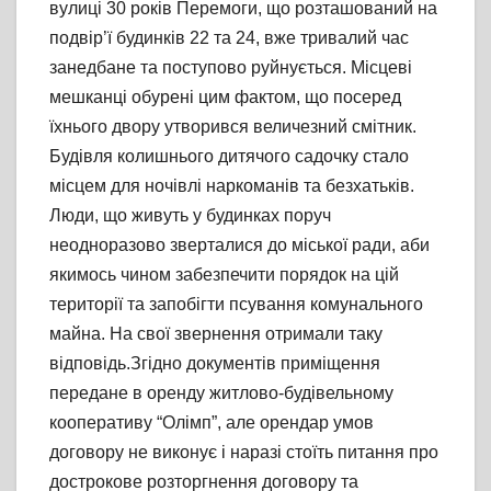
вулиці 30 років Перемоги, що розташований на
подвір’ї будинків 22 та 24, вже тривалий час
занедбане та поступово руйнується. Місцеві
мешканці обурені цим фактом, що посеред
їхнього двору утворився величезний смітник.
Будівля колишнього дитячого садочку стало
місцем для ночівлі наркоманів та безхатьків.
Люди, що живуть у будинках поруч
неодноразово зверталися до міської ради, аби
якимось чином забезпечити порядок на цій
території та запобігти псування комунального
майна. На свої звернення отримали таку
відповідь.Згідно документів приміщення
передане в оренду житлово-будівельному
кооперативу “Олімп”, але орендар умов
договору не виконує і наразі стоїть питання про
дострокове розторгнення договору та