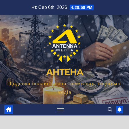
Перейти
Чт. Сер 6th, 2026
4:20:59 PM
до
вмісту
АНТЕНА
Щоденна онлайн газета, телеканал, соціальні
медіа