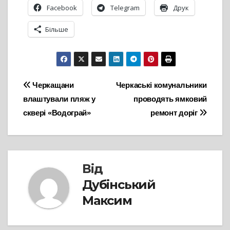
Facebook
Telegram
Друк
Більше
Навігація
Черкащани
Черкаські комунальники
влаштували пляж у
проводять ямковий
записів
сквері «Водограй»
ремонт доріг
Від
Дубінський
Максим