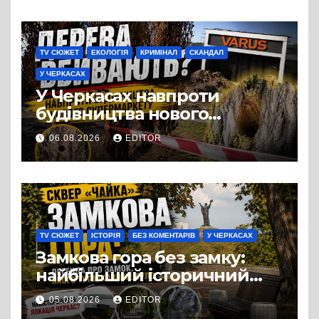
TV СЮЖЕТ
ЕКОЛОГІЯ
КРИМІНАЛ
СКАНДАЛ
У ЧЕРКАСАХ
У Черкасах навпроти
будівництва нового
супермаркету VARUS на
06.08.2026
EDITOR
проспекті Перемоги всохли
дерева. І це навряд чи
можна назвати
випадковістю
TV СЮЖЕТ
ІСТОРІЯ
БЕЗ КОМЕНТАРІВ
У ЧЕРКАСАХ
Замкова гора без замку:
найбільший історичний
міф Черкас
05.08.2026
EDITOR