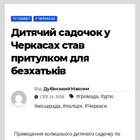
TV СЮЖЕТ
У ЧЕРКАСАХ
Дитячий садочок у
Черкасах став
притулком для
безхатьків
Від
Дубінський Максим
#громада
,
#діти
,
СЕР 14, 2018
#міськрада
,
#поліція
,
#Черкаси
Приміщення колишнього дитячого садочку по