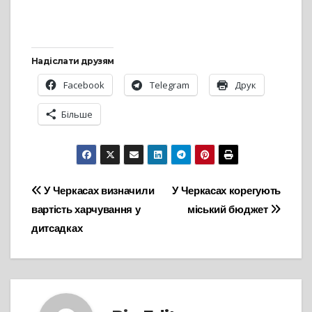
Надіслати друзям
Facebook
Telegram
Друк
Більше
Навігація
У Черкасах визначили
У Черкасах корегують
вартість харчування у
міський бюджет
записів
дитсадках