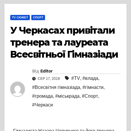
TV СЮЖЕТ
СПОРТ
У Черкасах привітали
тренера та лауреата
Всесвітньої Гімназіади
Від
Editor
#TV
,
#влада
,
СЕР 17, 2018
#Всесвітня гімназіада
,
#гімнасти
,
#громада
,
#міськрада
,
#Спорт
,
#Черкаси
Гімназиста Назара Чепурного та його тренера