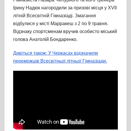
Ірину Надюк нагородили за призові місця у XVII
літній Всесвітній Гімназіаді. Змагання
відбулися у місті Марракеш з 2 по 9 травня.
Відзнаку спортсменам вручив особисто міський
голова Анатолій Бондаренко.
Дивіться також: У Черкасах відзначили
переможців Всесвітньої літньої Гімназіади.