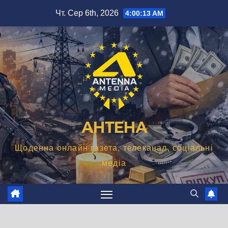
Перейти
Чт. Сер 6th, 2026
4:00:14 AM
до
вмісту
АНТЕНА
Щоденна онлайн газета, телеканал, соціальні
медіа