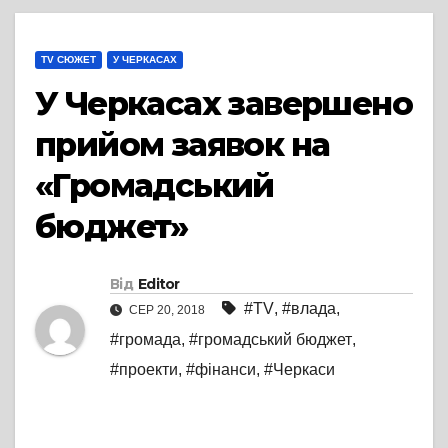
TV СЮЖЕТ
У ЧЕРКАСАХ
У Черкасах завершено
прийом заявок на
«Громадський
бюджет»
Від
Editor
#TV
,
#влада
,
СЕР 20, 2018
#громада
,
#громадський бюджет
,
#проекти
,
#фінанси
,
#Черкаси