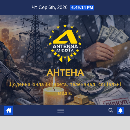
Перейти
Чт. Сер 6th, 2026
6:49:15 PM
до
вмісту
АНТЕНА
Щоденна онлайн газета, телеканал, соціальні
медіа