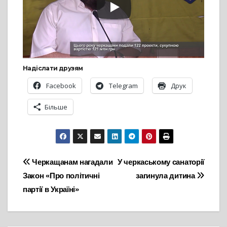
Надіслати друзям
Facebook
Telegram
Друк
Більше
Навігація
Черкащанам нагадали
У черкаському санаторії
Закон «Про політичні
загинула дитина
записів
партії в Україні»