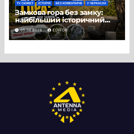
TV СЮЖЕТ
ІСТОРІЯ
БЕЗ КОМЕНТАРІВ
У ЧЕРКАСАХ
Замкова гора без замку:
найбільший історичний
міф Черкас
05.08.2026
EDITOR