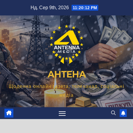
Перейти
Нд. Сер 9th, 2026
11:20:12 PM
до
вмісту
АНТЕНА
Щоденна онлайн газета, телеканал, соціальні
медіа