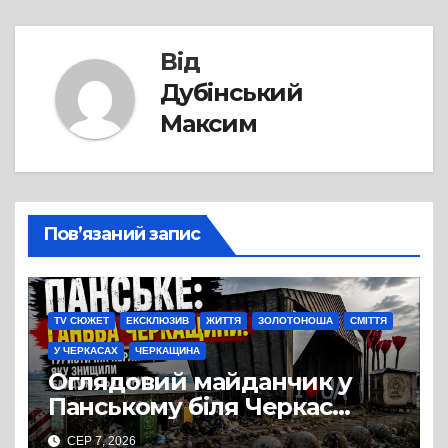
Від
Дубінський
Максим
Пов’язаний запис
TV СЮЖЕТ
ЕКСКЛЮЗИВ
ЖИТТЯ
ЗОЛОТОНОША
СМІТТЯ
У ЧЕРКАСАХ
ЧЕРКАЩИНА
Оглядовий майданчик у
Панському біля Черкас
перетворився на занедбане
СЕР 7, 2026