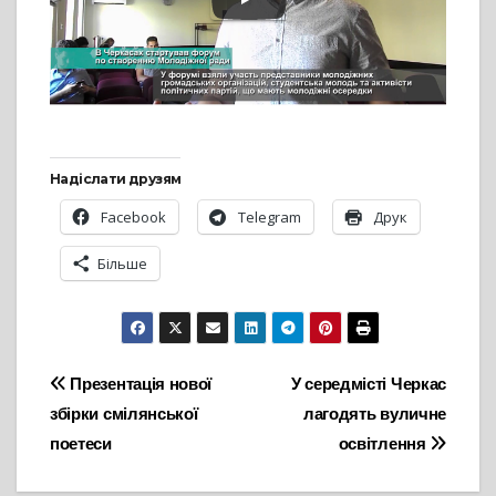
Надіслати друзям
Facebook
Telegram
Друк
Більше
Навігація
Презентація нової
У середмісті Черкас
збірки смілянської
лагодять вуличне
записів
поетеси
освітлення