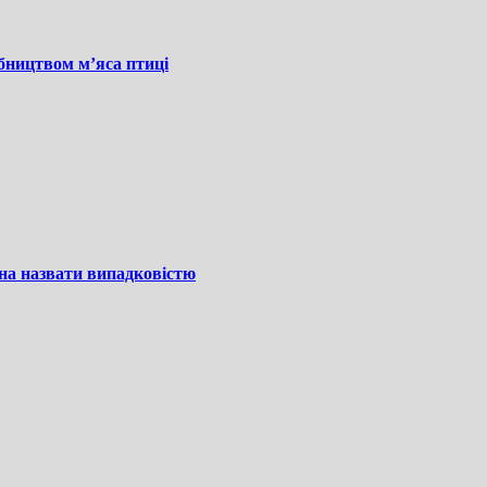
бництвом м’яса птиці
на назвати випадковістю