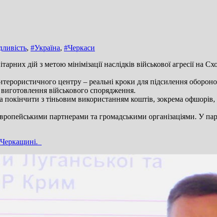
дливість
,
#Україна
,
#Черкаси
рних дій з метою мінімізації наслідків військової агресії на Сх
нтитерористичного центру – реальні кроки для підсилення оборон
з виготовлення військового спорядження.
та покінчити з тіньовим використанням коштів, зокрема офшорів
європейськими партнерами та громадськими організаціями. У п
а Черкащині.