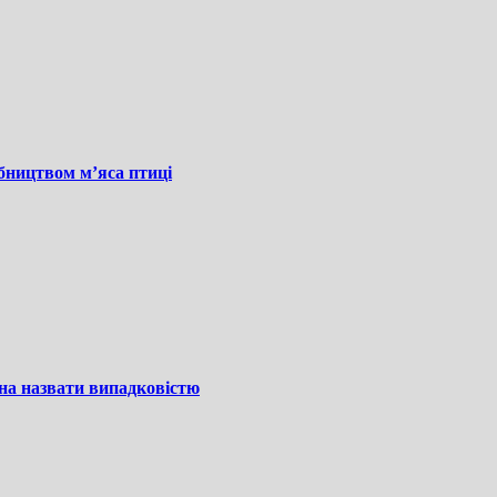
бництвом м’яса птиці
на назвати випадковістю