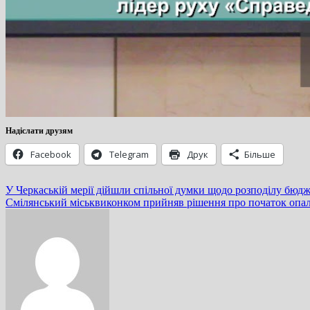
Надіслати друзям
Facebook
Telegram
Друк
Більше
Навігація
У Черкаській мерії дійшли спільної думки щодо розподілу бюд
Смілянський міськвиконком прийняв рішення про початок опа
записів