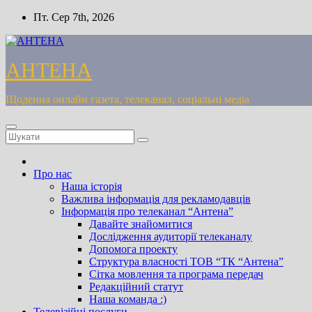
Перейти
Пт. Сер 7th, 2026
до
вмісту
АНТЕНА
Щоденна онлайн газета, телеканал, соціальні медіа
Про нас
Наша історія
Важлива інформація для рекламодавців
Інформація про телеканал “Антена”
Давайте знайомитися
Дослідження аудиторії телеканалу
Допомога проекту
Cтруктура власності ТОВ “ТК “Антена”
Сітка мовлення та програма передач
Редакційний статут
Наша команда :)
Телевізійні послуги