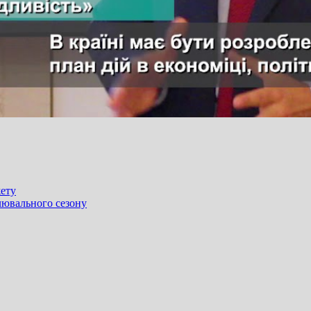
жету
лювального сезону