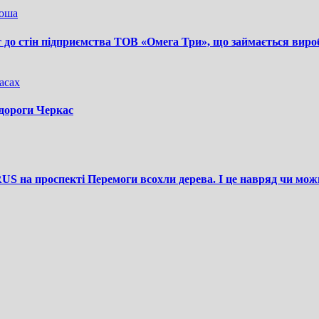
ноша
т до стін підприємства ТОВ «Омега Три», що займається виро
асах
 дороги Черкас
S на проспекті Перемоги всохли дерева. І це навряд чи мож