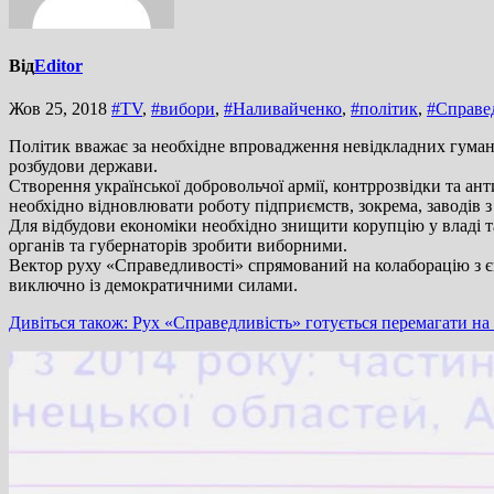
Від
Editor
Жов 25, 2018
#TV
,
#вибори
,
#Наливайченко
,
#політик
,
#Справе
Політик вважає за необхідне впровадження невідкладних гуманіта
розбудови держави.
Створення української добровольчої армії, контррозвідки та а
необхідно відновлювати роботу підприємств, зокрема, заводів 
Для відбудови економіки необхідно знищити корупцію у владі 
органів та губернаторів зробити виборними.
Вектор руху «Справедливості» спрямований на колаборацію з 
виключно із демократичними силами.
Дивіться також: Рух «Справедливість» готується перемагати н