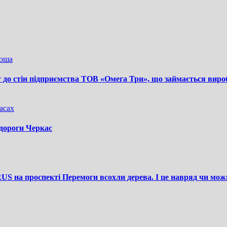
ноша
т до стін підприємства ТОВ «Омега Три», що займається виро
асах
 дороги Черкас
S на проспекті Перемоги всохли дерева. І це навряд чи мож