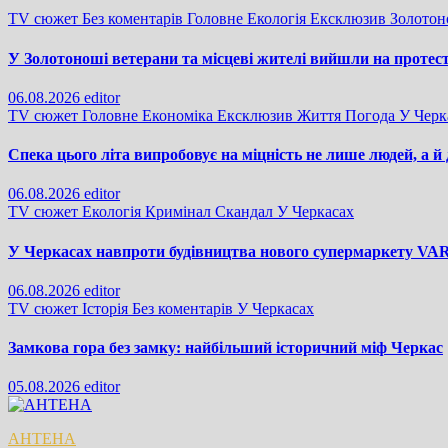
TV сюжет
Без коментарів
Головне
Екологія
Ексклюзив
Золото
У Золотоноші ветерани та місцеві жителі вийшли на протес
06.08.2026
editor
TV сюжет
Головне
Економіка
Ексклюзив
Життя
Погода
У Черк
Спека цього літа випробовує на міцність не лише людей, а й
06.08.2026
editor
TV сюжет
Екологія
Кримінал
Скандал
У Черкасах
У Черкасах навпроти будівництва нового супермаркету VARU
06.08.2026
editor
TV сюжет
Історія
Без коментарів
У Черкасах
Замкова гора без замку: найбільший історичний міф Черкас
05.08.2026
editor
АНТЕНА