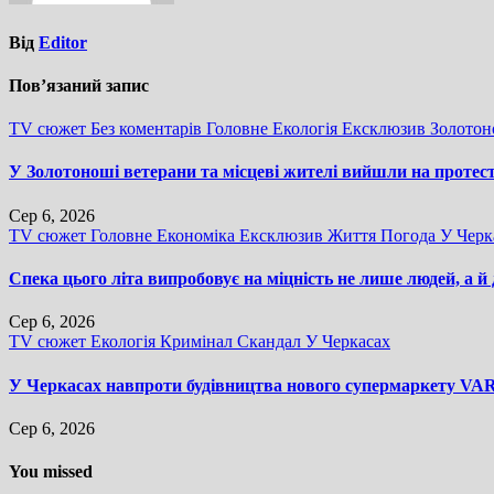
Від
Editor
Пов’язаний запис
TV сюжет
Без коментарів
Головне
Екологія
Ексклюзив
Золото
У Золотоноші ветерани та місцеві жителі вийшли на протес
Сер 6, 2026
TV сюжет
Головне
Економіка
Ексклюзив
Життя
Погода
У Черк
Спека цього літа випробовує на міцність не лише людей, а й
Сер 6, 2026
TV сюжет
Екологія
Кримінал
Скандал
У Черкасах
У Черкасах навпроти будівництва нового супермаркету VARU
Сер 6, 2026
You missed