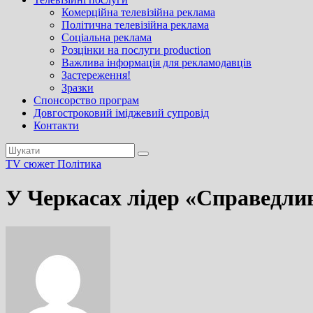
Комерційна телевізійна реклама
Політична телевізійна реклама
Соціальна реклама
Розцінки на послуги production
Важлива інформація для рекламодавців
Застереження!
Зразки
Спонсорство програм
Довгостроковий іміджевий супровід
Контакти
TV сюжет
Політика
У Черкасах лідер «Справедлив