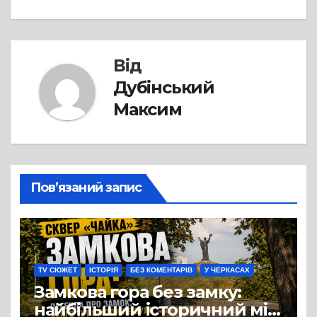
Від
Дубінський
Максим
Пов’язаний запис
TV СЮЖЕТ
ІСТОРІЯ
БЕЗ КОМЕНТАРІВ
У ЧЕРКАСАХ
Замкова гора без замку:
найбільший історичний міф