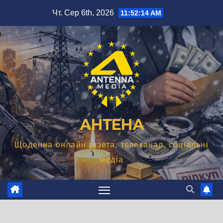
Перейти
Чт. Сер 6th, 2026
11:52:15 AM
до
вмісту
АНТЕНА
Щоденна онлайн газета, телеканал, соціальні
медіа