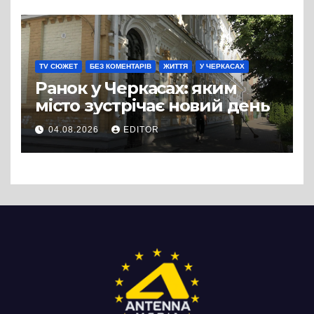
TV СЮЖЕТ
БЕЗ КОМЕНТАРІВ
ЖИТТЯ
У ЧЕРКАСАХ
Ранок у Черкасах: яким
місто зустрічає новий день
04.08.2026
EDITOR