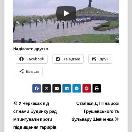
Надіслати друзям
Facebook
Telegram
Друк
Більше
Навігація
У Черкасах під
Сталася ДТП на розі
стінами Будинку рад
Грушевського та
записів
мітингували проти
бульвару Шевченка
підвищення тарифів