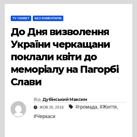
TV СЮЖЕТ
БЕЗ КОМЕНТАРІВ
До Дня визволення
України черкащани
поклали квіти до
меморіалу на Пагорбі
Слави
Від
Дубінський Максим
#громада
,
#Життя
,
ЖОВ 26, 2018
#Черкаси