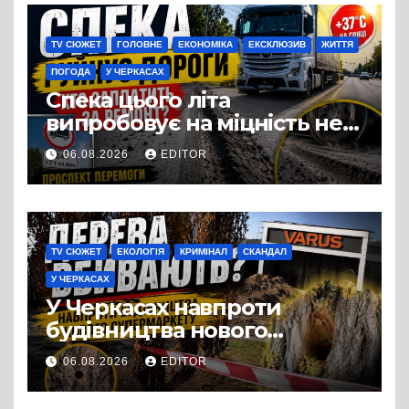
виробництвом м’яса птиці
TV СЮЖЕТ
ГОЛОВНЕ
ЕКОНОМІКА
ЕКСКЛЮЗИВ
ЖИТТЯ
ПОГОДА
У ЧЕРКАСАХ
Спека цього літа
випробовує на міцність не
лише людей, а й дороги
06.08.2026
EDITOR
Черкас
TV СЮЖЕТ
ЕКОЛОГІЯ
КРИМІНАЛ
СКАНДАЛ
У ЧЕРКАСАХ
У Черкасах навпроти
будівництва нового
супермаркету VARUS на
06.08.2026
EDITOR
проспекті Перемоги всохли
дерева. І це навряд чи