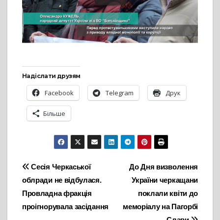
Надіслати друзям
Facebook
Telegram
Друк
Більше
Навігація
Сесія Черкаської
До Дня визволення
облради не відбулася.
України черкащани
записів
Провладна фракція
поклали квіти до
проігнорувала засідання
меморіалу на Пагорбі
Слави