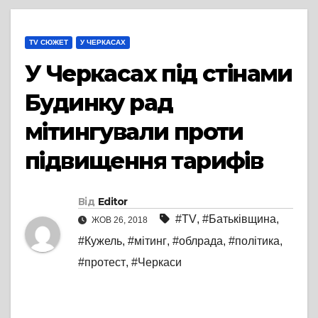
TV СЮЖЕТ
У ЧЕРКАСАХ
У Черкасах під стінами
Будинку рад
мітингували проти
підвищення тарифів
Від
Editor
#TV
,
#Батьківщина
,
ЖОВ 26, 2018
#Кужель
,
#мітинг
,
#облрада
,
#політика
,
#протест
,
#Черкаси