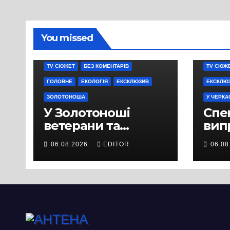
You missed
TV СЮЖЕТ
БЕЗ КОМЕНТАРІВ
TV СЮЖ
ГОЛОВНЕ
ЕКОЛОГІЯ
ЕКСКЛЮЗИВ
ЕКСКЛЮ
ЗОЛОТОНОША
У ЧЕРКА
У Золотоноші
Спек
ветерани та
вип
місцеві жителі
міц
06.08.2026
EDITOR
06.08
вийшли на
люд
протест до стін
Чер
підприємства ТОВ
«Омега Три», що
займається
виробництвом
м’яса птиці