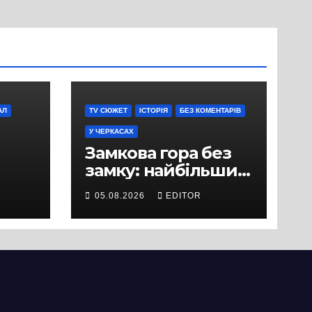
АЛ
TV СЮЖЕТ
ІСТОРІЯ
БЕЗ КОМЕНТАРІВ
У ЧЕРКАСАХ
Замкова гора без
замку: найбільший
історичний міф
05.08.2026
EDITOR
Черкас
ли
вряд
ати