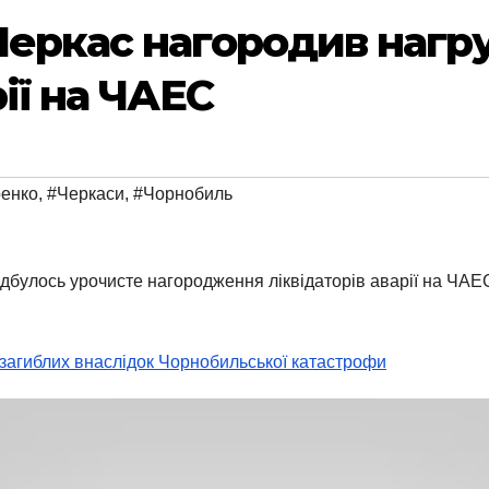
Черкас нагородив нагр
рії на ЧАЕС
ренко
,
#Черкаси
,
#Чорнобиль
булось урочисте нагородження ліквідаторів аварії на ЧАЕС
загиблих внаслідок Чорнобильської катастрофи