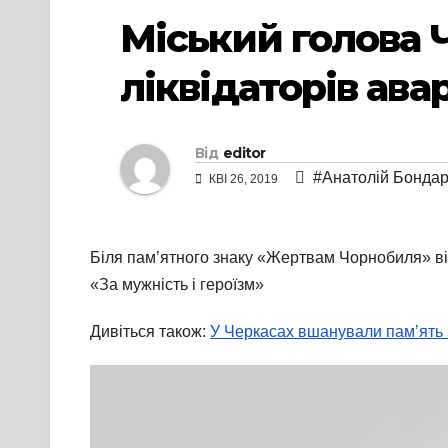
Міський голова 
ліквідаторів ава
Від
editor
#Анатолій Бонда
КВІ 26, 2019
Біля пам’ятного знаку «Жертвам Чорнобиля» від
«За мужність і героїзм»
Дивіться також:
У Черкасах вшанували пам’ять 