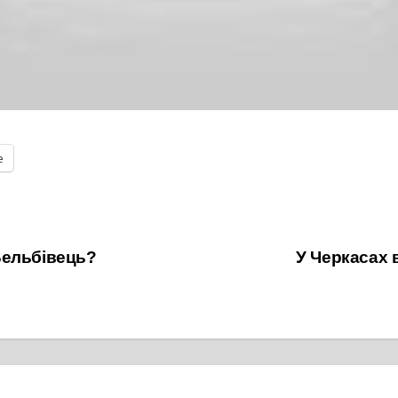
е
Вельбівець?
У Черкасах 