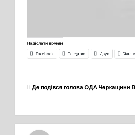
Надіслати друзям
Facebook
Telegram
Друк
Більш
Навігація
Де подівся голова ОДА Черкащини 
записів