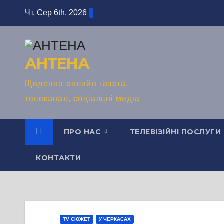
Перейти
Чт. Сер 6th, 2026
до
вмісту
АНТЕНА
Щоденна онлайн газета,
телеканал, соціальні медіа
ПРО НАС
ТЕЛЕВІЗІЙНІ ПОСЛУГИ
КОНТАКТИ
TV СЮЖЕТ
У ЧЕРКАСАХ