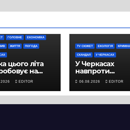
ЕТ
ГОЛОВНЕ
ЕКОНОМІКА
ЗИВ
ЖИТТЯ
ПОГОДА
TV СЮЖЕТ
ЕКОЛОГІЯ
КРИМІН
САХ
СКАНДАЛ
У ЧЕРКАСАХ
а цього літа
У Черкасах
робовує на
навпроти
ність не лише
будівництва
.2026
EDITOR
06.08.2026
EDITOR
ей, а й дороги
нового
кас
супермаркету
VARUS на
проспекті
Перемоги всох
дерева. І це на
чи можна назв